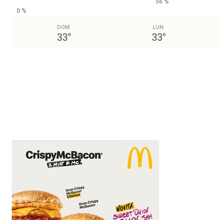
56 %
0 %
DOM
LUN
33
°
33
°