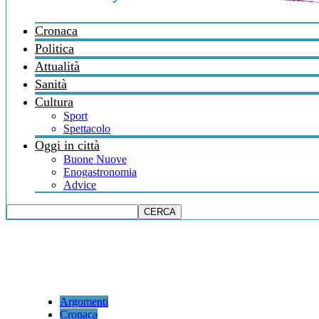
Cronaca
Politica
Attualità
Sanità
Cultura
Sport
Spettacolo
Oggi in città
Buone Nuove
Enogastronomia
Advice
Argomenti
Cronaca