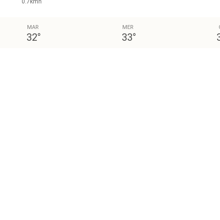
0.7kmh
MAR
MER
32
°
33
°