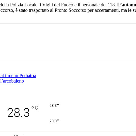
della Polizia Locale, i Vigili del Fuoco e il personale del 118.
L’automob
occorso, è stato trasportato al Pronto Soccorso per accertamenti, ma
le 
Pinterest
WhatsApp
at time in Pediatria
 l’arcobaleno
°
28.3
°
C
28.3
°
28.3