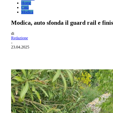
Home
Città
Modica
Modica, auto sfonda il guard rail e fini
di
Redazione
-
23.04.2025
Facebook
Twitter
Pinterest
WhatsA