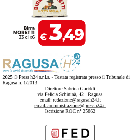
2025 © Press h24 s.r.l.s. - Testata registrata presso il Tribunale di
Ragusa n. 1/2013
Direttore Sabrina Gariddi
via Felicia Schininà, 42 - Ragusa
email:
redazione@ragusah24.it
email:
amministrazione@pressh24.it
Iscrizione ROC n° 25862