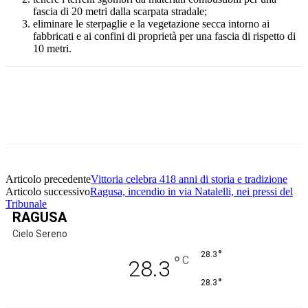
fascia di 20 metri dalla scarpata stradale;
eliminare le sterpaglie e la vegetazione secca intorno ai
fabbricati e ai confini di proprietà per una fascia di rispetto di
10 metri.
Facebook
Twitter
Pinterest
WhatsApp
Articolo precedente
Vittoria celebra 418 anni di storia e tradizione
Articolo successivo
Ragusa, incendio in via Natalelli, nei pressi del
Tribunale
RAGUSA
Cielo Sereno
°
28.3
°
C
28.3
°
28.3