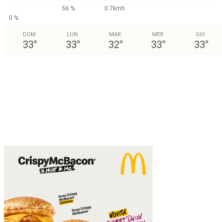
56 %
0.7kmh
0 %
DOM
LUN
MAR
MER
GIO
33
°
33
°
32
°
33
°
33
°