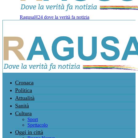
RagusaH24 dove la verità fa notizia
Cronaca
Politica
Attualità
Sanità
Cultura
Sport
Spettacolo
Oggi in città