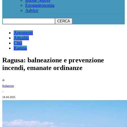
Buone Nuove
Enogastronomia
Advice
Argomenti
Attualità
Città
Ragusa
Ragusa: balneazione e prevenzione
incendi, emanate ordinanze
di
Redazione
-
24.04.2025