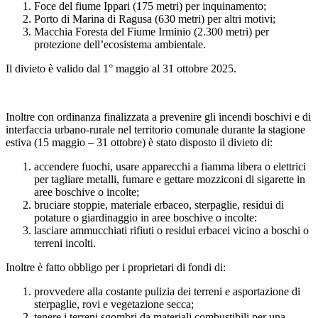
Foce del fiume Ippari (175 metri) per inquinamento;
Porto di Marina di Ragusa (630 metri) per altri motivi;
Macchia Foresta del Fiume Irminio (2.300 metri) per
protezione dell’ecosistema ambientale.
Il divieto è valido dal 1° maggio al 31 ottobre 2025.
Inoltre con ordinanza finalizzata a prevenire gli incendi boschivi e di
interfaccia urbano-rurale nel territorio comunale durante la stagione
estiva (15 maggio – 31 ottobre) è stato disposto il divieto di:
accendere fuochi, usare apparecchi a fiamma libera o elettrici
per tagliare metalli, fumare e gettare mozziconi di sigarette in
aree boschive o incolte;
bruciare stoppie, materiale erbaceo, sterpaglie, residui di
potature o giardinaggio in aree boschive o incolte:
lasciare ammucchiati rifiuti o residui erbacei vicino a boschi o
terreni incolti.
Inoltre è fatto obbligo per i proprietari di fondi di:
provvedere alla costante pulizia dei terreni e asportazione di
sterpaglie, rovi e vegetazione secca;
tenere i terreni sgombri da materiali combustibili per una