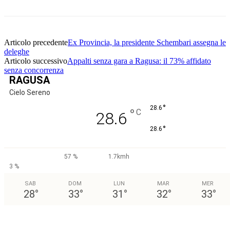
Articolo precedente
Ex Provincia, la presidente Schembari assegna le
deleghe
Articolo successivo
Appalti senza gara a Ragusa: il 73% affidato
senza concorrenza
RAGUSA
Cielo Sereno
°
28.6
°
C
28.6
°
28.6
57 %
1.7kmh
3 %
SAB
DOM
LUN
MAR
MER
28
°
33
°
31
°
32
°
33
°