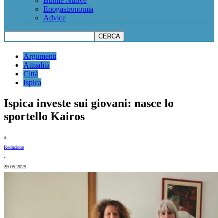
Buone Nuove
Enogastronomia
Advice
Argomenti
Attualità
Città
Ispica
Ispica investe sui giovani: nasce lo
sportello Kairos
di
Redazione
-
29.05.2025