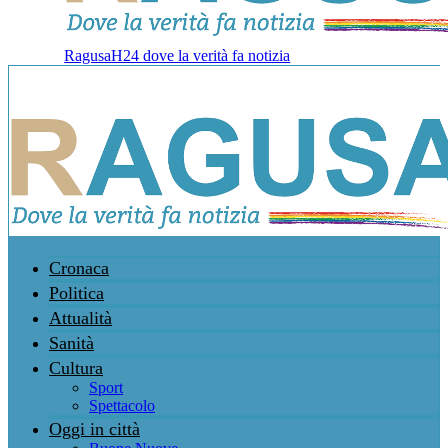
RagusaH24 dove la verità fa notizia
Cronaca
Politica
Attualità
Sanità
Cultura
Sport
Spettacolo
Oggi in città