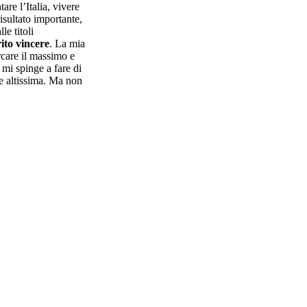
are l’Italia, vivere
isultato importante,
le titoli
rito vincere
. La mia
rcare il massimo e
mi spinge a fare di
e altissima. Ma non