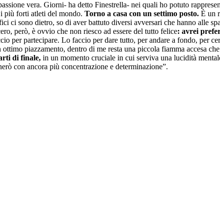
passione vera. Giorni- ha detto Finestrella- nei quali ho potuto rappresent
i più forti atleti del mondo.
Torno a casa con un settimo posto.
È un r
ci ci sono dietro, so di aver battuto diversi avversari che hanno alle spal
ro, però, è ovvio che non riesco ad essere del tutto felice
: avrei prefe
o per partecipare. Lo faccio per dare tutto, per andare a fondo, per ce
n ottimo piazzamento, dentro di me resta una piccola fiamma accesa che 
rti di finale,
in un momento cruciale in cui serviva una lucidità mental
ornerò con ancora più concentrazione e determinazione”.