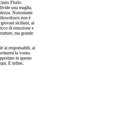
ciano Florio.
ndivide una maglia,
volezza. Nonostante
 lo Showdown non è
giovani siciliani, ai
ricco di emozione e
trutture, ma grande
e ai responsabili, ai
eritarmi la vostra
upportato in questo
qui. E infine,