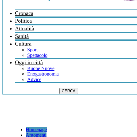
Cronaca
Politica
Attualità
Sanità
Cultura
Sport
Spettacolo
Oggi in città
Buone Nuove
Enogastronomia
Advice
Homepage
Argomenti