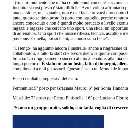
“Un altro momento che mi ha colpito emotivamente- racconta anco
Incontrarsi così presto è stato difficile. Avrei voluto affrontarl
una passione, una squadra, non è mai facile trovarsi uno contro l
tutto, questo settimo posto lo porto con orgoglio, perché rappre
ancora conosciuto e non è quindi molto praticato a livello agonist
ragazzi e ragazze che cercano uno sport, una sfida, un’opportun
di adrenalina. Uno sport che unisce riflessi, tecnica, ascolto e
passione. E quella, noi siciliani, la conosciamo bene”.
“Ci tengo- ha aggiunto ancora Finistrella- anche a ringraziare di
collaboratori, a tutto lo staff che lavora dietro le quinte con pa
fiducia. Un ringraziamento sincero al mio allenatore, alla mia f
lungo percorso.
È stato un anno tosto, fatto di impegni, allena
complimenti a tutti gli azzurri. Questo è stato un Mondiale importa
Ecco i risultati complessivi del team:
Femminile: 5° posto per Graziana Mauro; 6° per Sonia Tranchina
Maschile: 7° posto per Pietro Finistrella; 16° per Luciano Flori
“Siamo un gruppo unito, solido, con tanta voglia di crescere.