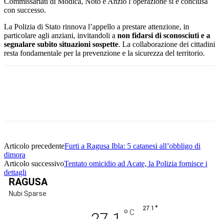
Commissariati di Modica, Noto e Anzio l’operazione si è conclusa
con successo.
La Polizia di Stato rinnova l’appello a prestare attenzione, in
particolare agli anziani, invitandoli a
non fidarsi di sconosciuti e a
segnalare subito situazioni sospette
. La collaborazione dei cittadini
resta fondamentale per la prevenzione e la sicurezza del territorio.
Facebook
Twitter
Pinterest
WhatsApp
Articolo precedente
Furti a Ragusa Ibla: 5 catanesi all’obbligo di
dimora
Articolo successivo
Tentato omicidio ad Acate, la Polizia fornisce i
dettagli
RAGUSA
Nubi Sparse
°
27.1
°
C
27.1