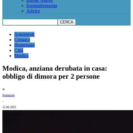
Buone Nuove
Enogastronomia
Advice
Argomenti
Cronaca
Homepage
Città
Modica
Modica, anziana derubata in casa:
obbligo di dimora per 2 persone
di
Redazione
-
12.06.2025