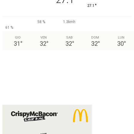
°
27.1
58 %
1.3kmh
61 %
GIO
VEN
SAB
DOM
LUN
31
°
32
°
32
°
32
°
30
°