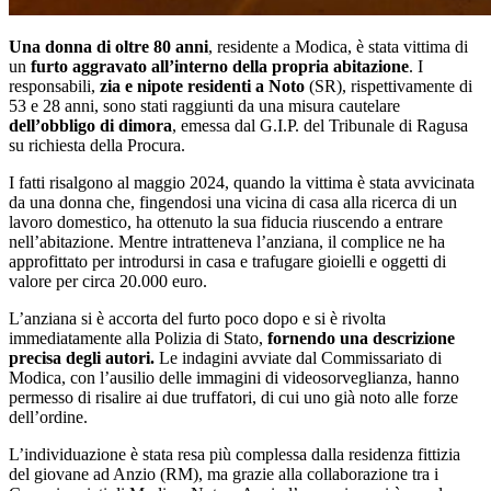
Una donna di oltre 80 anni
, residente a Modica, è stata vittima di
un
furto aggravato
all’interno della propria abitazione
. I
responsabili,
zia e nipote residenti a Noto
(SR), rispettivamente di
53 e 28 anni, sono stati raggiunti da una misura cautelare
dell’obbligo di dimora
, emessa dal G.I.P. del Tribunale di Ragusa
su richiesta della Procura.
I fatti risalgono al maggio 2024, quando la vittima è stata avvicinata
da una donna che, fingendosi una vicina di casa alla ricerca di un
lavoro domestico, ha ottenuto la sua fiducia riuscendo a entrare
nell’abitazione. Mentre intratteneva l’anziana, il complice ne ha
approfittato per introdursi in casa e trafugare gioielli e oggetti di
valore per circa 20.000 euro.
L’anziana si è accorta del furto poco dopo e si è rivolta
immediatamente alla Polizia di Stato,
fornendo una descrizione
precisa degli autori.
Le indagini avviate dal Commissariato di
Modica, con l’ausilio delle immagini di videosorveglianza, hanno
permesso di risalire ai due truffatori, di cui uno già noto alle forze
dell’ordine.
L’individuazione è stata resa più complessa dalla residenza fittizia
del giovane ad Anzio (RM), ma grazie alla collaborazione tra i