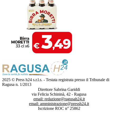
2025 © Press h24 s.r.l.s. - Testata registrata presso il Tribunale di
Ragusa n. 1/2013
Direttore Sabrina Gariddi
via Felicia Schininà, 42 - Ragusa
email:
redazione@ragusah24.it
email:
amministrazione@pressh24.it
Iscrizione ROC n° 25862