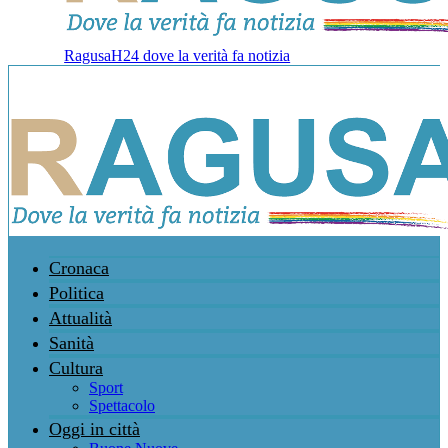
RagusaH24 dove la verità fa notizia
Cronaca
Politica
Attualità
Sanità
Cultura
Sport
Spettacolo
Oggi in città