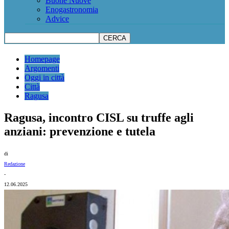
Buone Nuove
Enogastronomia
Advice
Homepage
Argomenti
Oggi in città
Città
Ragusa
Ragusa, incontro CISL su truffe agli
anziani: prevenzione e tutela
di
Redazione
-
12.06.2025