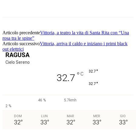
Facebook
Twitter
Pinterest
WhatsApp
Articolo precedente
Vittoria, a teatro la vita di Santa Rita con “Una
rosa tra le spine”
Articolo successivo
Vittoria, arriva il caldo e iniziano i primi black
out elettrici
RAGUSA
Cielo Sereno
°
32.7
°
C
32.7
°
32.7
46 %
5.7kmh
2 %
DOM
LUN
MAR
MER
GIO
32
°
33
°
32
°
33
°
33
°