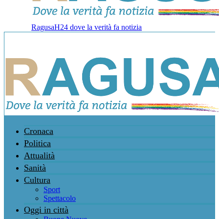
RagusaH24 dove la verità fa notizia
Cronaca
Politica
Attualità
Sanità
Cultura
Sport
Spettacolo
Oggi in città