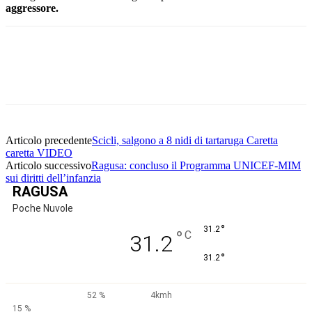
aggressore.
Facebook
Twitter
Pinterest
WhatsApp
Articolo precedente
Scicli, salgono a 8 nidi di tartaruga Caretta
caretta VIDEO
Articolo successivo
Ragusa: concluso il Programma UNICEF-MIM
sui diritti dell’infanzia
RAGUSA
Poche Nuvole
°
31.2
°
C
31.2
°
31.2
52 %
4kmh
15 %