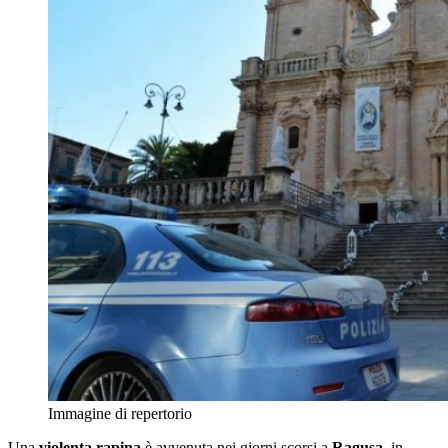
Immagine di repertorio
Una
violenta rapina
è avvenuta nei giorni scorsi a
Ragusa
, in