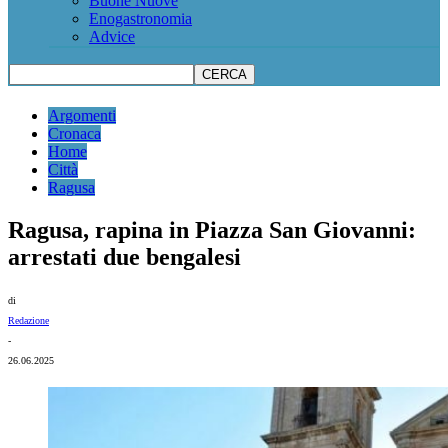
Buone Nuove
Enogastronomia
Advice
Argomenti
Cronaca
Home
Città
Ragusa
Ragusa, rapina in Piazza San Giovanni:
arrestati due bengalesi
di
Redazione
-
26.06.2025