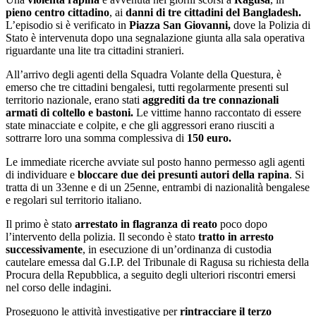
pieno centro cittadino
, ai
danni di tre cittadini del Bangladesh.
L’episodio si è verificato in
Piazza San Giovanni,
dove la Polizia di
Stato è intervenuta dopo una segnalazione giunta alla sala operativa
riguardante una lite tra cittadini stranieri.
All’arrivo degli agenti della Squadra Volante della Questura, è
emerso che tre cittadini bengalesi, tutti regolarmente presenti sul
territorio nazionale, erano stati
aggrediti da tre connazionali
armati di coltello e bastoni.
Le vittime hanno raccontato di essere
state minacciate e colpite, e che gli aggressori erano riusciti a
sottrarre loro una somma complessiva di
150 euro.
Le immediate ricerche avviate sul posto hanno permesso agli agenti
di individuare e
bloccare due dei presunti autori della rapina
. Si
tratta di un 33enne e di un 25enne, entrambi di nazionalità bengalese
e regolari sul territorio italiano.
Il primo è stato
arrestato in flagranza di reato
poco dopo
l’intervento della polizia. Il secondo è stato
tratto in arresto
successivamente
, in esecuzione di un’ordinanza di custodia
cautelare emessa dal G.I.P. del Tribunale di Ragusa su richiesta della
Procura della Repubblica, a seguito degli ulteriori riscontri emersi
nel corso delle indagini.
Proseguono le attività investigative per
rintracciare il terzo