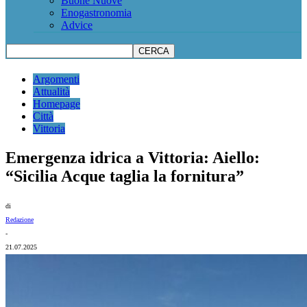
Buone Nuove
Enogastronomia
Advice
Argomenti
Attualità
Homepage
Città
Vittoria
Emergenza idrica a Vittoria: Aiello:
“Sicilia Acque taglia la fornitura”
di
Redazione
-
21.07.2025