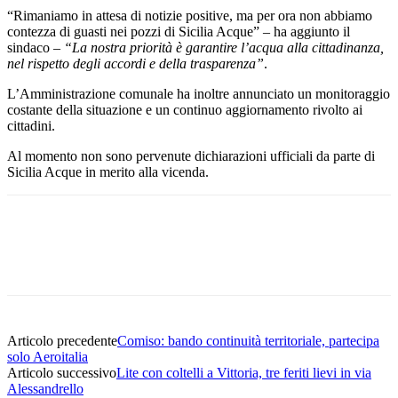
“Rimaniamo in attesa di notizie positive, ma per ora non abbiamo
contezza di guasti nei pozzi di Sicilia Acque” – ha aggiunto il
sindaco –
“La nostra priorità è garantire l’acqua alla cittadinanza,
nel rispetto degli accordi e della trasparenza”
.
L’Amministrazione comunale ha inoltre annunciato un monitoraggio
costante della situazione e un continuo aggiornamento rivolto ai
cittadini.
Al momento non sono pervenute dichiarazioni ufficiali da parte di
Sicilia Acque in merito alla vicenda.
Facebook
Twitter
Pinterest
WhatsApp
Articolo precedente
Comiso: bando continuità territoriale, partecipa
solo Aeroitalia
Articolo successivo
Lite con coltelli a Vittoria, tre feriti lievi in via
Alessandrello