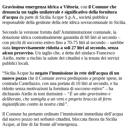
Gravissima emergenza idrica a Vittoria
, con
il Comune che
denuncia un taglio unilaterale e significativo della fornitura
d’acqua
da parte di Sicilia Acque S.p.A., società pubblica
responsabile della gestione della rete idrica sovracomunale in Sicilia.
Secondo la versione fornita dall’Amministrazione comunale, la
dotazione idrica contrattualmente garantita di 60 litri al secondo –
con picchi di soccorso estivo fino a 70-75 litri al secondo – sarebbe
stata
improvvisamente ridotta a soli 27 litri al secondo, senza
alcun preavviso.
Un taglio che, a detta del sindaco Francesco
Aiello, mette a rischio la salute dei cittadini e la tenuta dei servizi
pubblici locali.
“Sicilia Acque ha
negato l’immissione in rete dell’acqua di un
nuovo pozzo
che il Comune aveva predisposto a proprie spese, in
contrada Castellazzo, con una portata di 10 litri al secondo, e ha
ridotto senza motivazioni la fornitura di soccorso estivo” – ha
dichiarato Aiello in toni durissimi –
“È un atto gravissimo e
deliberato, che somiglia a un vero e proprio braccio di ferro
ingiustificato contro la nostra città”
.
Il Comune ha pertanto ordinato l’immissione immediata dell’acqua
dal nuovo pozzo nei serbatoi cittadini, bloccata finora da Sicilia
Acque, al fine di far fronte all’emergenza.