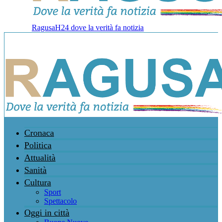
RagusaH24 dove la verità fa notizia
Cronaca
Politica
Attualità
Sanità
Cultura
Sport
Spettacolo
Oggi in città