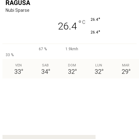
RAGUSA
Nubi Sparse
°
26.4
°
C
26.4
°
26.4
67 %
1.9kmh
33 %
VEN
SAB
DOM
LUN
MAR
33
°
34
°
32
°
32
°
29
°