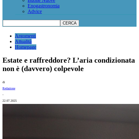
Buone Nuove
Enogastronomia
Advice
Argomenti
Attualità
Homepage
Estate e raffreddore? L’aria condizionata
non è (davvero) colpevole
di
Redazione
-
22.07.2025