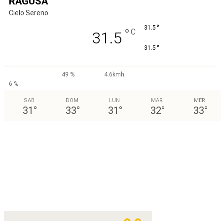
RAGUSA
Cielo Sereno
°
31.5
°
C
31.5
°
31.5
49 %
4.6kmh
6 %
SAB
DOM
LUN
MAR
MER
31
°
33
°
31
°
32
°
33
°