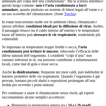
ammalato per colpa dell’aria condizionata”. Ma la scienza smentisce
questo luogo comune:
non è l’aria condizionata a farci
ammalare
, quanto piuttosto un insieme di fattori legati all’estate e a
un uso scorretto del climatizzatore. (fonte
Torcha
).
In estate trascorriamo molte ore in ambienti chiusi, climatizzati e
spesso affollati:
condizioni ideali per la diffusione di virus
. Inoltre,
il passaggio brusco tra il caldo intenso all’esterno e le temperature
basse all’interno può
stressare le vie respiratorie
, rendendole più
vulnerabili.
Se impostata su temperature troppo fredde o secca,
l’aria
condizionata può irritare le mucose
, riducendo l’efficacia delle
difese naturali dell’organismo. I cosiddetti “colpi d’aria” non
causano infezioni in sé, ma possono contribuire a infiammazioni
locali, come mal di gola o tosse secca.
Anche
la disidratazione
, frequente nei mesi caldi, può indebolire le
barriere protettive delle vie respiratorie. Quando l’organismo è già
provato, bastano piccoli sbalzi o esposizioni prolungate all’aria
fredda per avvertire i primi sintomi.
Per continuare a usare il climatizzatore senza rischi, gli esperti
raccomandano alcune semplici accortezze:
Mantenere la temperatura interna tra i
24 e i 26 gradi
;