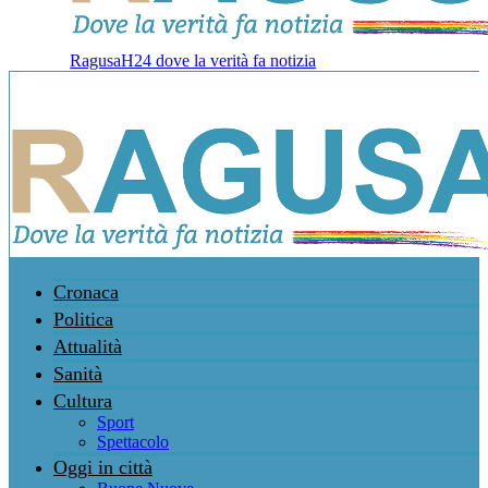
RagusaH24 dove la verità fa notizia
Cronaca
Politica
Attualità
Sanità
Cultura
Sport
Spettacolo
Oggi in città