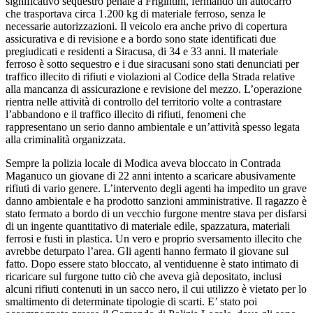
significativo sequestro penale a Frigintini, fermando un autocarro
che trasportava circa 1.200 kg di materiale ferroso, senza le
necessarie autorizzazioni. Il veicolo era anche privo di copertura
assicurativa e di revisione e a bordo sono state identificati due
pregiudicati e residenti a Siracusa, di 34 e 33 anni. Il materiale
ferroso è sotto sequestro e i due siracusani sono stati denunciati per
traffico illecito di rifiuti e violazioni al Codice della Strada relative
alla mancanza di assicurazione e revisione del mezzo. L’operazione
rientra nelle attività di controllo del territorio volte a contrastare
l’abbandono e il traffico illecito di rifiuti, fenomeni che
rappresentano un serio danno ambientale e un’attività spesso legata
alla criminalità organizzata.
Sempre la polizia locale di Modica aveva bloccato in Contrada
Maganuco un giovane di 22 anni intento a scaricare abusivamente
rifiuti di vario genere. L’intervento degli agenti ha impedito un grave
danno ambientale e ha prodotto sanzioni amministrative. Il ragazzo è
stato fermato a bordo di un vecchio furgone mentre stava per disfarsi
di un ingente quantitativo di materiale edile, spazzatura, materiali
ferrosi e fusti in plastica. Un vero e proprio sversamento illecito che
avrebbe deturpato l’area. Gli agenti hanno fermato il giovane sul
fatto. Dopo essere stato bloccato, al ventiduenne è stato intimato di
ricaricare sul furgone tutto ciò che aveva già depositato, inclusi
alcuni rifiuti contenuti in un sacco nero, il cui utilizzo è vietato per lo
smaltimento di determinate tipologie di scarti. E’ stato poi