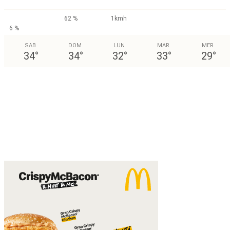
62 %
1kmh
6 %
SAB
DOM
LUN
MAR
MER
34
°
34
°
32
°
33
°
29
°