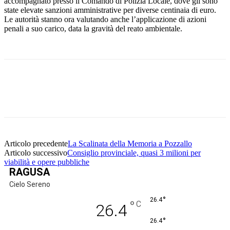
accompagnato presso il Comando di Polizia Locale, dove gli sono
state elevate sanzioni amministrative per diverse centinaia di euro.
Le autorità stanno ora valutando anche l’applicazione di azioni
penali a suo carico, data la gravità del reato ambientale.
Facebook
Twitter
Pinterest
WhatsApp
Articolo precedente
La Scalinata della Memoria a Pozzallo
Articolo successivo
Consiglio provinciale, quasi 3 milioni per
viabilità e opere pubbliche
RAGUSA
Cielo Sereno
°
26.4
°
C
26.4
°
26.4