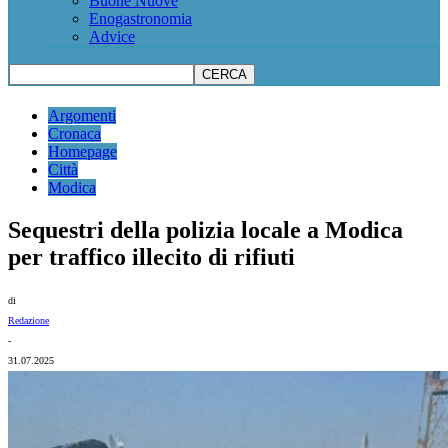
Buone Nuove
Enogastronomia
Advice
Argomenti
Cronaca
Homepage
Città
Modica
Sequestri della polizia locale a Modica
per traffico illecito di rifiuti
di
Redazione
-
31.07.2025