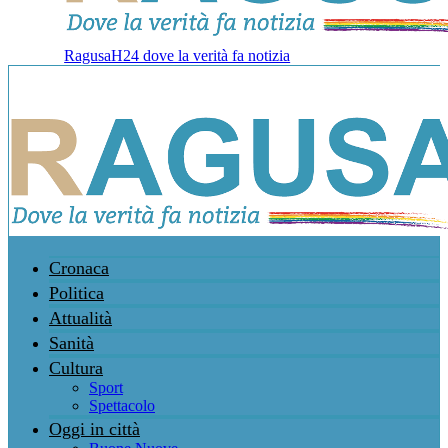
RagusaH24 dove la verità fa notizia
Cronaca
Politica
Attualità
Sanità
Cultura
Sport
Spettacolo
Oggi in città