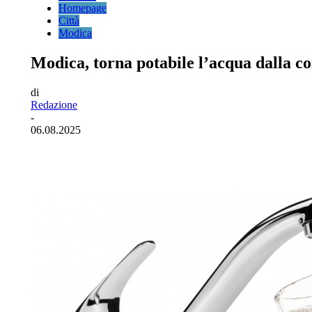
Homepage
Città
Modica
Modica, torna potabile l’acqua dalla c
di
Redazione
-
06.08.2025
Facebook
Twitter
Pinterest
WhatsA