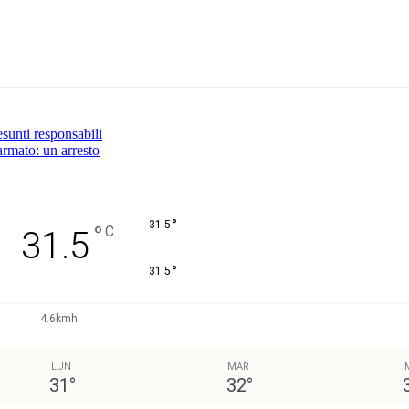
Pinterest
WhatsApp
sunti responsabili
armato: un arresto
°
31.5
°
C
31.5
°
31.5
4.6kmh
LUN
MAR
31
°
32
°