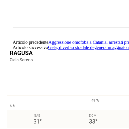
Share
Facebook
Twitter
Articolo precedente
Aggressione omofoba a Catania, arrestati pre
Articolo successivo
Gela, diverbio stradale degenera in agguato 
RAGUSA
Cielo Sereno
49 %
6 %
SAB
DOM
31
°
33
°