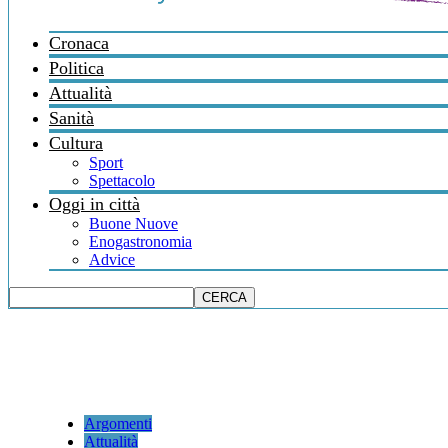
Cronaca
Politica
Attualità
Sanità
Cultura
Sport
Spettacolo
Oggi in città
Buone Nuove
Enogastronomia
Advice
Argomenti
Attualità