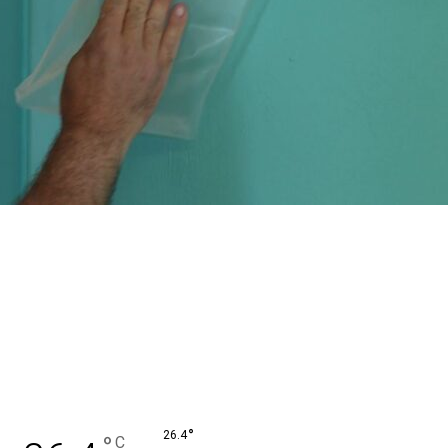
°
26.4
°
C