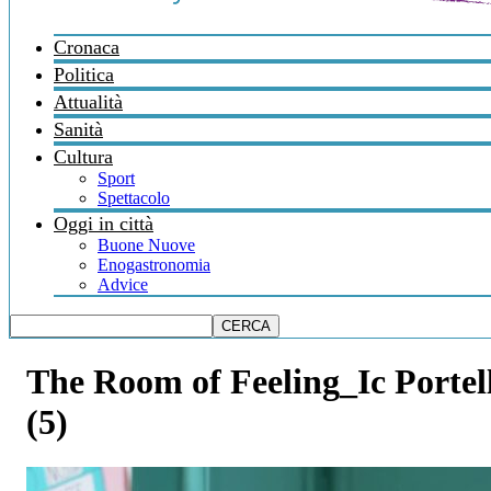
Cronaca
Politica
Attualità
Sanità
Cultura
Sport
Spettacolo
Oggi in città
Buone Nuove
Enogastronomia
Advice
The Room of Feeling_Ic Portell
(5)