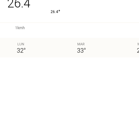
26.4
°
26.4
1kmh
LUN
MAR
32
°
33
°