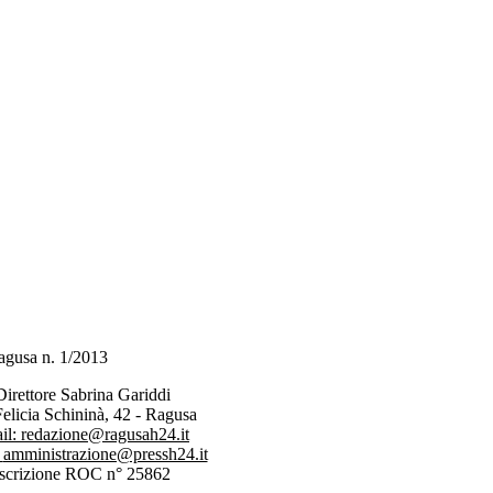
 Ragusa n. 1/2013
Direttore Sabrina Gariddi
Felicia Schininà, 42 - Ragusa
il:
redazione@ragusah24.it
:
amministrazione@pressh24.it
Iscrizione ROC n° 25862