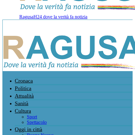
RagusaH24 dove la verità fa notizia
Cronaca
Politica
Attualità
Sanità
Cultura
Sport
Spettacolo
Oggi in città