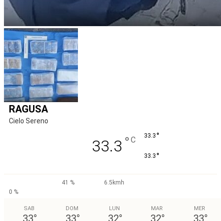
RAGUSA
Cielo Sereno
°
33.3
°
C
33.3
°
33.3
41 %
6.5kmh
0 %
SAB
DOM
LUN
MAR
MER
33
°
33
°
32
°
32
°
33
°