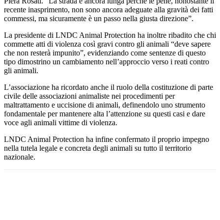
Piera Rosati
. “La strada è ancora lunga perché le pene, nonostante il
recente inasprimento, non sono ancora adeguate alla gravità dei fatti
commessi, ma sicuramente è un passo nella giusta direzione”.
La presidente di LNDC Animal Protection ha inoltre ribadito che chi
commette atti di violenza così gravi contro gli animali “deve sapere
che non resterà impunito”, evidenziando come sentenze di questo
tipo dimostrino un cambiamento nell’approccio verso i reati contro
gli animali.
L’associazione ha ricordato anche il ruolo della costituzione di parte
civile delle associazioni animaliste nei procedimenti per
maltrattamento e uccisione di animali, definendolo uno strumento
fondamentale per mantenere alta l’attenzione su questi casi e dare
voce agli animali vittime di violenza.
LNDC Animal Protection ha infine confermato il proprio impegno
nella tutela legale e concreta degli animali su tutto il territorio
nazionale.
Facebook
Twitter
Pinterest
WhatsApp