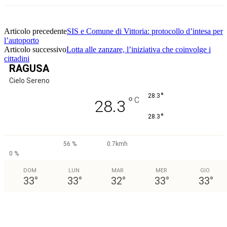
Articolo precedente
SIS e Comune di Vittoria: protocollo d’intesa per
l’autoporto
Articolo successivo
Lotta alle zanzare, l’iniziativa che coinvolge i
cittadini
RAGUSA
Cielo Sereno
°
28.3
°
C
28.3
°
28.3
56 %
0.7kmh
0 %
DOM
LUN
MAR
MER
GIO
33
°
33
°
32
°
33
°
33
°