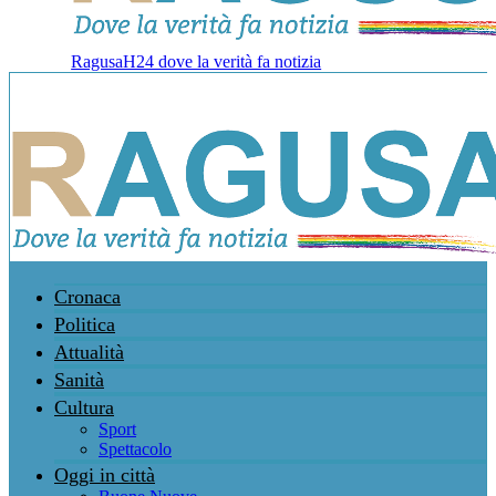
RagusaH24 dove la verità fa notizia
Cronaca
Politica
Attualità
Sanità
Cultura
Sport
Spettacolo
Oggi in città