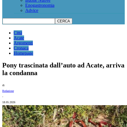
Buone Nuove
Enogastronomia
Advice
Città
Acate
Argomenti
Cronaca
Homepage
Pony trascinata dall’auto ad Acate, arriva
la condanna
di
Redazione
-
18.05.2026