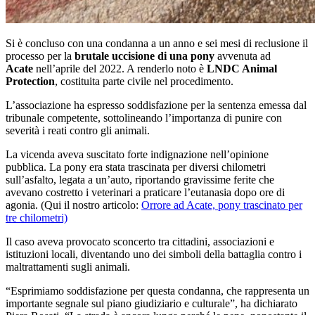
Si è concluso con una condanna a un anno e sei mesi di reclusione il
processo per la
brutale uccisione di una pony
avvenuta ad
Acate
nell’aprile del 2022. A renderlo noto è
LNDC Animal
Protection
, costituita parte civile nel procedimento.
L’associazione ha espresso soddisfazione per la sentenza emessa dal
tribunale competente, sottolineando l’importanza di punire con
severità i reati contro gli animali.
La vicenda aveva suscitato forte indignazione nell’opinione
pubblica. La pony era stata trascinata per diversi chilometri
sull’asfalto, legata a un’auto, riportando gravissime ferite che
avevano costretto i veterinari a praticare l’eutanasia dopo ore di
agonia. (Qui il nostro articolo:
Orrore ad Acate, pony trascinato per
tre chilometri)
Il caso aveva provocato sconcerto tra cittadini, associazioni e
istituzioni locali, diventando uno dei simboli della battaglia contro i
maltrattamenti sugli animali.
“Esprimiamo soddisfazione per questa condanna, che rappresenta un
importante segnale sul piano giudiziario e culturale”, ha dichiarato