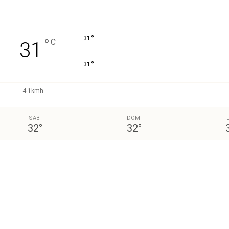
°
31
°
C
31
°
31
4.1kmh
SAB
DOM
32
°
32
°