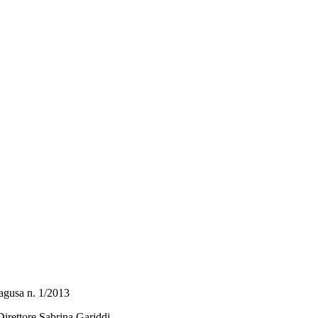
 Ragusa n. 1/2013
Direttore Sabrina Gariddi