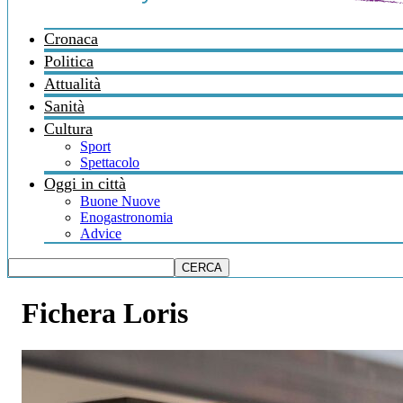
Cronaca
Politica
Attualità
Sanità
Cultura
Sport
Spettacolo
Oggi in città
Buone Nuove
Enogastronomia
Advice
Fichera Loris