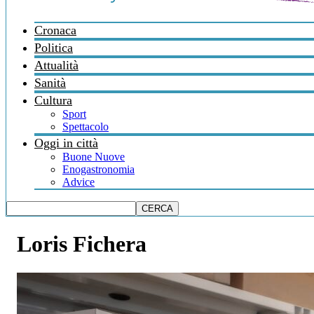
Cronaca
Politica
Attualità
Sanità
Cultura
Sport
Spettacolo
Oggi in città
Buone Nuove
Enogastronomia
Advice
Loris Fichera