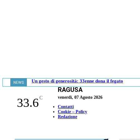
Un gesto di generosità: 33enne dona il fegato
NEWS
RAGUSA
- 13.34
C
venerdì, 07 Agosto 2026
33.6
Contatti
Cookie – Policy
Redazione