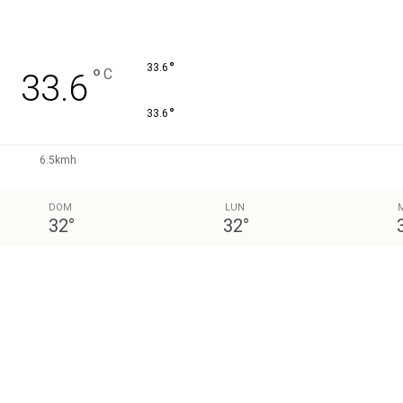
°
33.6
°
C
33.6
°
33.6
6.5kmh
DOM
LUN
32
°
32
°