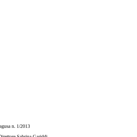
 Ragusa n. 1/2013
Direttore Sabrina Gariddi