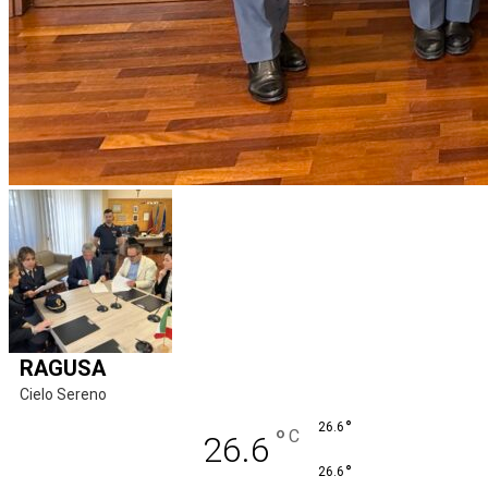
RAGUSA
Cielo Sereno
°
26.6
°
C
26.6
°
26.6