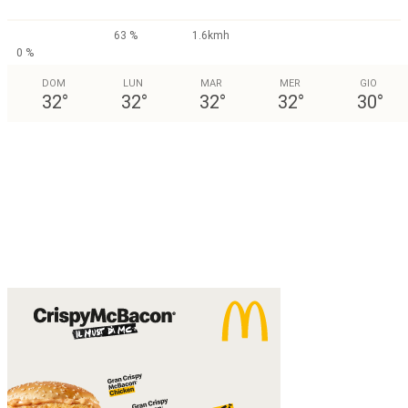
63 %
1.6kmh
0 %
DOM
LUN
MAR
MER
GIO
32
°
32
°
32
°
32
°
30
°