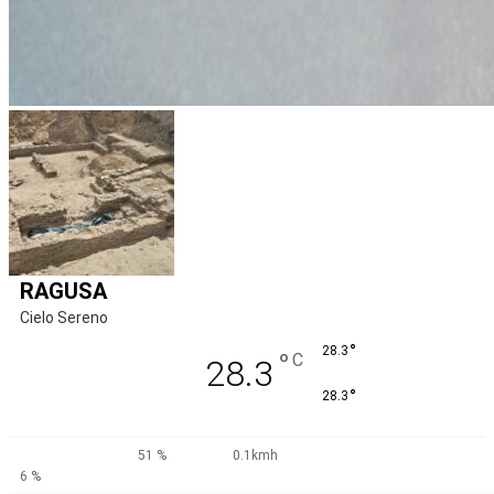
RAGUSA
Cielo Sereno
°
28.3
°
C
28.3
°
28.3
51 %
0.1kmh
6 %