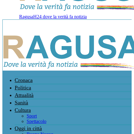
RagusaH24 dove la verità fa notizia
Cronaca
Politica
Attualità
Sanità
Cultura
Sport
Spettacolo
Oggi in città