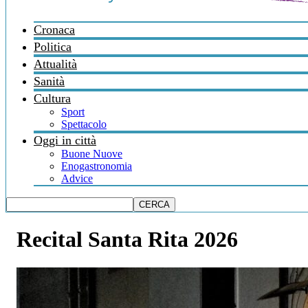
Cronaca
Politica
Attualità
Sanità
Cultura
Sport
Spettacolo
Oggi in città
Buone Nuove
Enogastronomia
Advice
Recital Santa Rita 2026