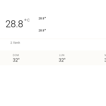
°
28.8
°
C
28.8
°
28.8
2.1kmh
DOM
LUN
32
°
32
°