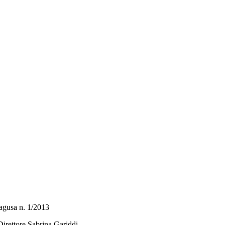
 Ragusa n. 1/2013
Direttore Sabrina Gariddi