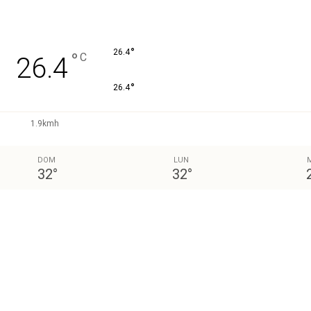
°
26.4
°
C
26.4
°
26.4
1.9kmh
DOM
LUN
32
°
32
°