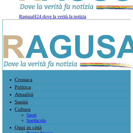
RagusaH24 dove la verità fa notizia
Cronaca
Politica
Attualità
Sanità
Cultura
Sport
Spettacolo
Oggi in città