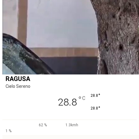
RAGUSA
Cielo Sereno
°
28.8
°
C
28.8
°
28.8
62 %
1.3kmh
1 %