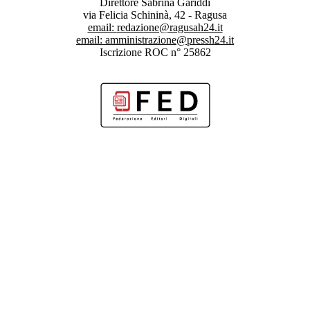
Direttore Sabrina Gariddi
via Felicia Schininà, 42 - Ragusa
email:
redazione@ragusah24.it
email:
amministrazione@pressh24.it
Iscrizione ROC n° 25862