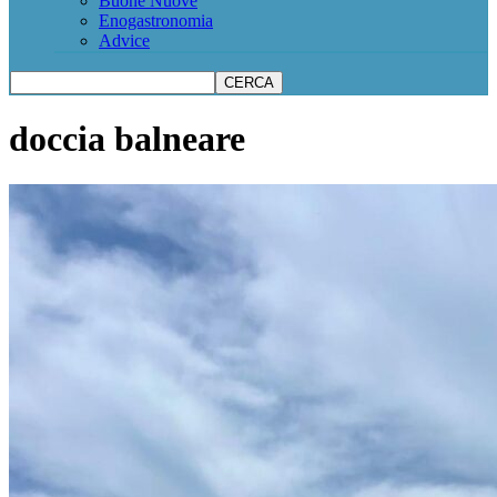
Buone Nuove
Enogastronomia
Advice
doccia balneare