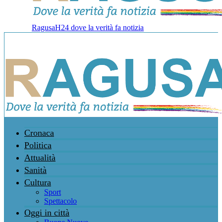
RagusaH24 dove la verità fa notizia
Cronaca
Politica
Attualità
Sanità
Cultura
Sport
Spettacolo
Oggi in città