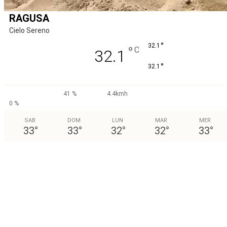
RAGUSA
Cielo Sereno
°
32.1
°
C
32.1
°
32.1
41 %
4.4kmh
0 %
SAB
DOM
LUN
MAR
MER
33
°
33
°
32
°
32
°
33
°