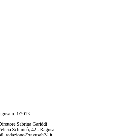
 Ragusa n. 1/2013
Direttore Sabrina Gariddi
Felicia Schininà, 42 - Ragusa
il:
redazione@ragusah24.it