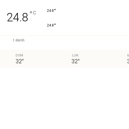
°
24.8
°
C
24.8
°
24.8
1.6kmh
DOM
LUN
32
°
32
°