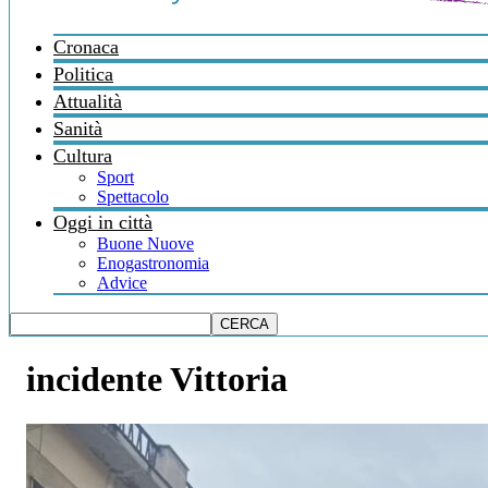
Cronaca
Politica
Attualità
Sanità
Cultura
Sport
Spettacolo
Oggi in città
Buone Nuove
Enogastronomia
Advice
incidente Vittoria