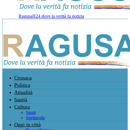
RagusaH24 dove la verità fa notizia
Cronaca
Politica
Attualità
Sanità
Cultura
Sport
Spettacolo
Oggi in città