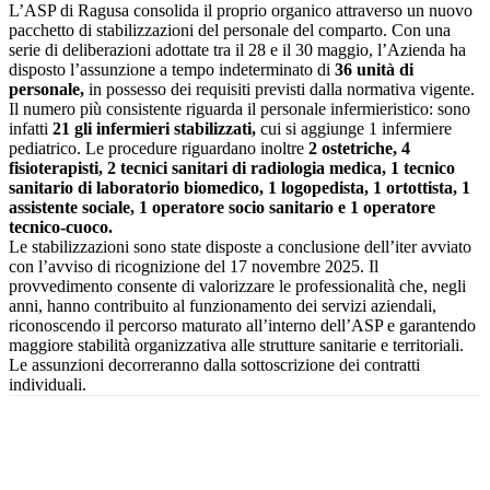
L’ASP di Ragusa consolida il proprio organico attraverso un nuovo
pacchetto di stabilizzazioni del personale del comparto. Con una
serie di deliberazioni adottate tra il 28 e il 30 maggio, l’Azienda ha
disposto l’assunzione a tempo indeterminato di
36 unità di
personale,
in possesso dei requisiti previsti dalla normativa vigente.
Il numero più consistente riguarda il personale infermieristico: sono
infatti
21 gli infermieri stabilizzati,
cui si aggiunge 1 infermiere
pediatrico. Le procedure riguardano inoltre
2 ostetriche, 4
fisioterapisti, 2 tecnici sanitari di radiologia medica, 1 tecnico
sanitario di laboratorio biomedico, 1 logopedista, 1 ortottista, 1
assistente sociale, 1 operatore socio sanitario e 1 operatore
tecnico-cuoco.
Le stabilizzazioni sono state disposte a conclusione dell’iter avviato
con l’avviso di ricognizione del 17 novembre 2025. Il
provvedimento consente di valorizzare le professionalità che, negli
anni, hanno contribuito al funzionamento dei servizi aziendali,
riconoscendo il percorso maturato all’interno dell’ASP e garantendo
maggiore stabilità organizzativa alle strutture sanitarie e territoriali.
Le assunzioni decorreranno dalla sottoscrizione dei contratti
individuali.
Facebook
Twitter
Pinterest
WhatsApp