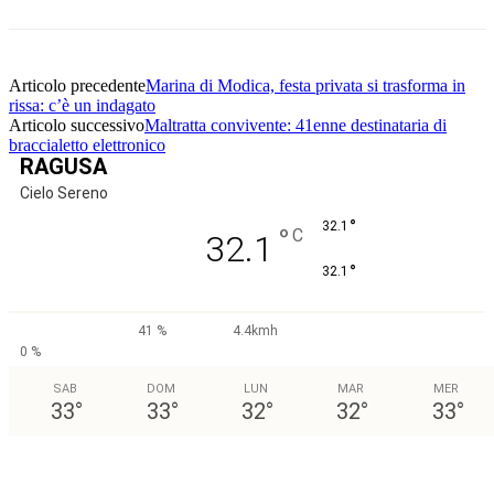
Articolo precedente
Marina di Modica, festa privata si trasforma in
rissa: c’è un indagato
Articolo successivo
Maltratta convivente: 41enne destinataria di
braccialetto elettronico
RAGUSA
Cielo Sereno
°
32.1
°
C
32.1
°
32.1
41 %
4.4kmh
0 %
SAB
DOM
LUN
MAR
MER
33
°
33
°
32
°
32
°
33
°