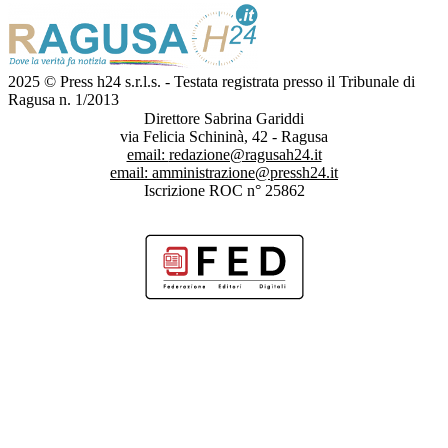
2025 © Press h24 s.r.l.s. - Testata registrata presso il Tribunale di
Ragusa n. 1/2013
Direttore Sabrina Gariddi
via Felicia Schininà, 42 - Ragusa
email:
redazione@ragusah24.it
email:
amministrazione@pressh24.it
Iscrizione ROC n° 25862