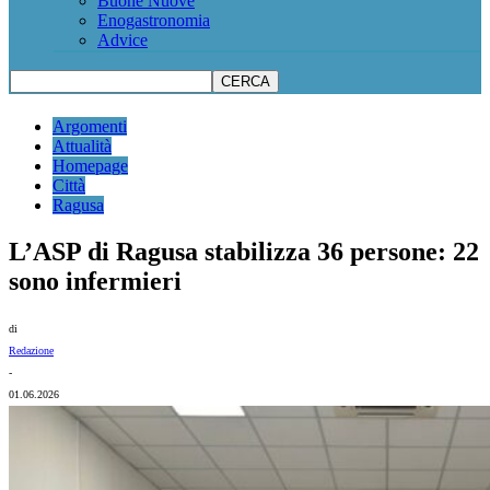
Buone Nuove
Enogastronomia
Advice
Argomenti
Attualità
Homepage
Città
Ragusa
L’ASP di Ragusa stabilizza 36 persone: 22
sono infermieri
di
Redazione
-
01.06.2026