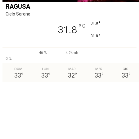
RAGUSA
Cielo Sereno
°
31.8
°
C
31.8
°
31.8
46 %
4.2kmh
0 %
DOM
LUN
MAR
MER
GIO
33
°
33
°
32
°
33
°
33
°