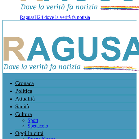
RagusaH24 dove la verità fa notizia
Cronaca
Politica
Attualità
Sanità
Cultura
Sport
Spettacolo
Oggi in città