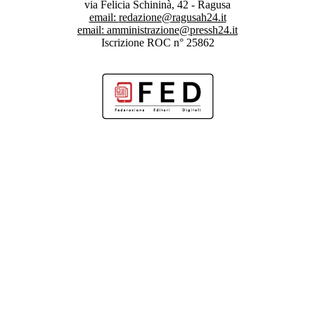
via Felicia Schininà, 42 - Ragusa
email:
redazione@ragusah24.it
email:
amministrazione@pressh24.it
Iscrizione ROC n° 25862