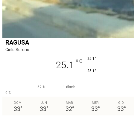
RAGUSA
Cielo Sereno
°
25.1
°
C
25.1
°
25.1
62 %
1.6kmh
0 %
DOM
LUN
MAR
MER
GIO
33
°
33
°
32
°
33
°
33
°