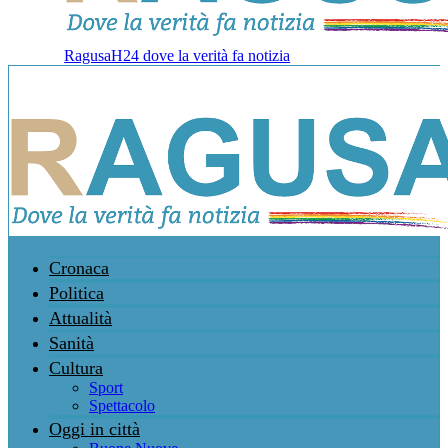
RagusaH24 dove la verità fa notizia
Cronaca
Politica
Attualità
Sanità
Cultura
Sport
Spettacolo
Oggi in città