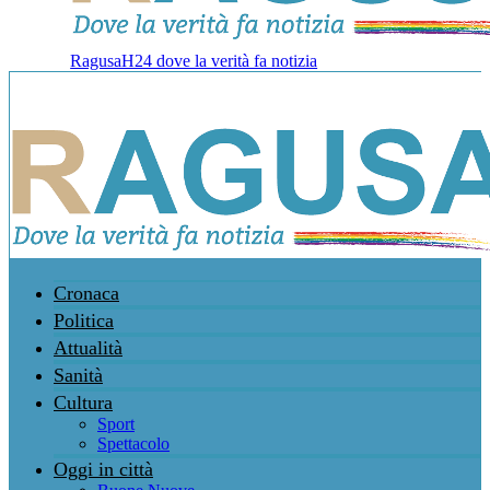
RagusaH24 dove la verità fa notizia
Cronaca
Politica
Attualità
Sanità
Cultura
Sport
Spettacolo
Oggi in città