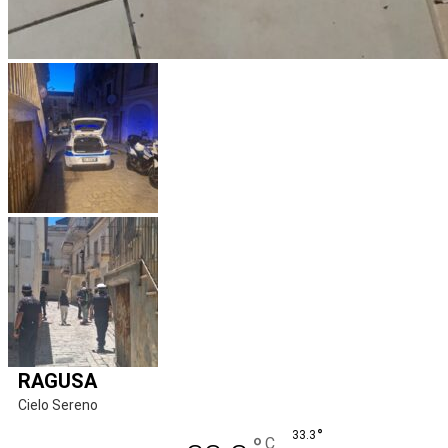
RAGUSA
Cielo Sereno
°
33.3
C