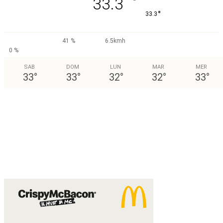
°
33.3
°
33.3
41 %
6.5kmh
0 %
SAB
DOM
LUN
MAR
MER
33
°
33
°
32
°
32
°
33
°