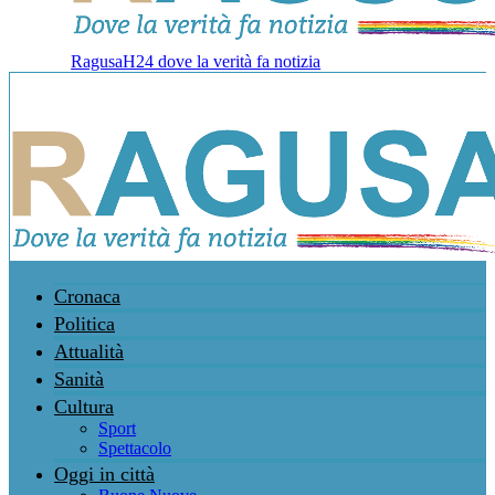
RagusaH24 dove la verità fa notizia
Cronaca
Politica
Attualità
Sanità
Cultura
Sport
Spettacolo
Oggi in città