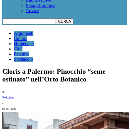
Buone Nuove
Enogastronomia
Advice
Argomenti
Cultura
Homepage
Città
Palermo
Spettacolo
Cloris a Palermo: Pinocchio “seme
ostinato” nell’Orto Botanico
di
Redazione
-
04.06.2026