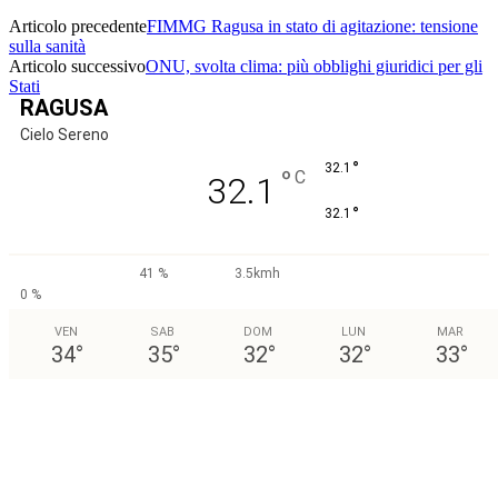
Articolo precedente
FIMMG Ragusa in stato di agitazione: tensione
sulla sanità
Articolo successivo
ONU, svolta clima: più obblighi giuridici per gli
Stati
RAGUSA
Cielo Sereno
°
32.1
°
C
32.1
°
32.1
41 %
3.5kmh
0 %
VEN
SAB
DOM
LUN
MAR
34
°
35
°
32
°
32
°
33
°