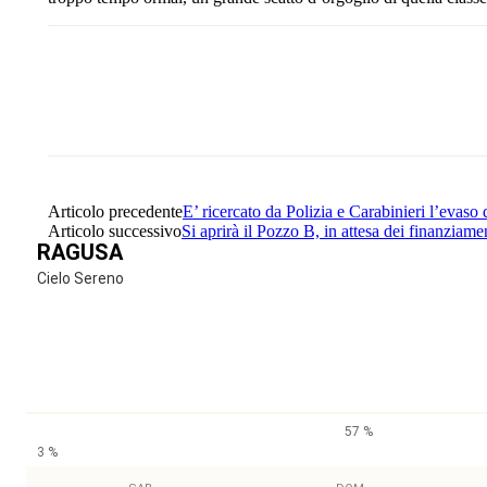
Share
Facebook
Twitter
Articolo precedente
E’ ricercato da Polizia e Carabinieri l’evaso
Articolo successivo
Si aprirà il Pozzo B, in attesa dei finanziame
RAGUSA
Cielo Sereno
57 %
3 %