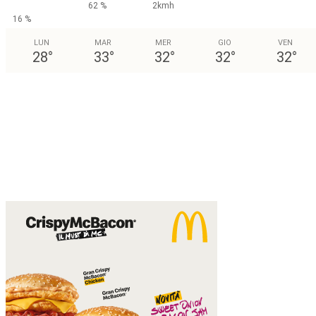
62 %
2kmh
16 %
LUN
MAR
MER
GIO
VEN
28
°
33
°
32
°
32
°
32
°