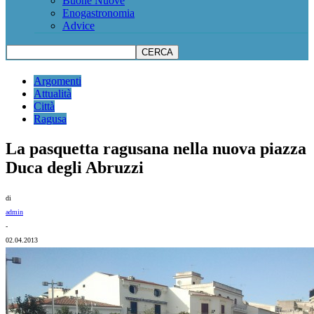
Buone Nuove
Enogastronomia
Advice
Argomenti
Attualità
Città
Ragusa
La pasquetta ragusana nella nuova piazza
Duca degli Abruzzi
di
admin
-
02.04.2013