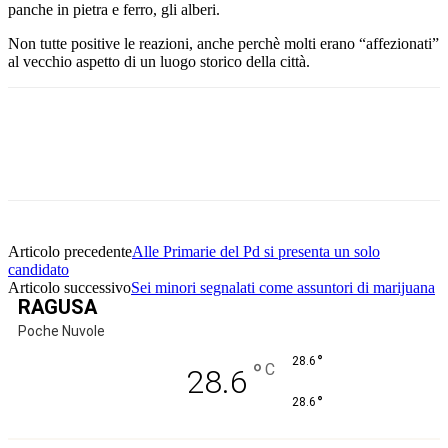
panche in pietra e ferro, gli alberi.
Non tutte positive le reazioni, anche perchè molti erano “affezionati”
al vecchio aspetto di un luogo storico della città.
Facebook
Twitter
Pinterest
WhatsApp
Articolo precedente
Alle Primarie del Pd si presenta un solo
candidato
Articolo successivo
Sei minori segnalati come assuntori di marijuana
RAGUSA
Poche Nuvole
°
28.6
°
C
28.6
°
28.6