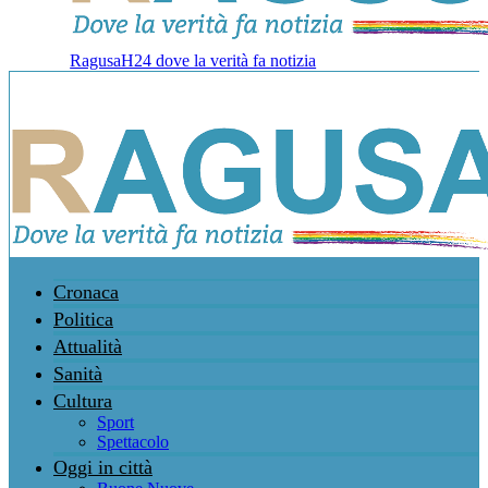
RagusaH24 dove la verità fa notizia
Cronaca
Politica
Attualità
Sanità
Cultura
Sport
Spettacolo
Oggi in città