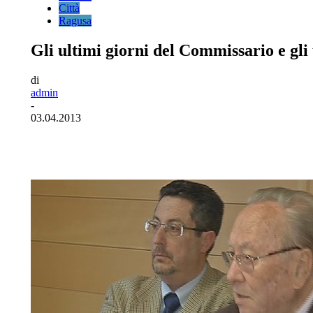
Città
Ragusa
Gli ultimi giorni del Commissario e gli
di
admin
-
03.04.2013
Facebook
Twitter
Pinterest
WhatsA