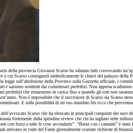
nario della provincia Giovanni Scarso ha salutato tutti convocando un’a
e a cui Scarso consegnerà simbolicamente le chiavi del palazzo della Pr
la legge sull’abolizione della Province sulla Gazzetta ufficiale, i commis
ti e saranno sostituiti dai commissari prefettizi. Non appena scadranno
ri prefettizi che rimarranno in carica fino a quando gli enti non saranno s
est’anno. Non è impossibile che il successore di Scarso sia Scarso stes
commissari. E sulla possibilità di un suo mandato bis ecco che percentua
 dell’avvocato Scarso che ha elencato le principali conquiste dei suoi die
ionata fortemente dalla spendine review che chi ha tagliato sette milioni
omi con forza a tutte le cose secondarie”. “Basta con i cantanti” è stato
uali arrivano in viale del Fante giornalmente svariate richieste di finanz