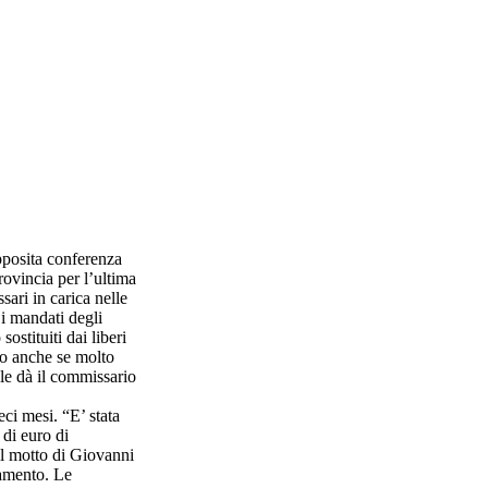
pposita conferenza
ovincia per l’ultima
sari in carica nelle
 i mandati degli
ostituiti dai liberi
so anche se molto
le dà il commissario
ci mesi. “E’ stata
 di euro di
 il motto di Giovanni
iamento. Le