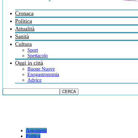
Cronaca
Politica
Attualità
Sanità
Cultura
Sport
Spettacolo
Oggi in città
Buone Nuove
Enogastronomia
Advice
Argomenti
Politica