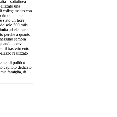
alta – sottolinea
ealizzato una
e di collegamento con
o rimodulato e
 stato un fiore
ando solo 500 mila
limita ad elencare
ato perché a quanto
Ma nessuno sembra
, quando poteva
er il trasferimento
palazzo realizzato
nte, di politico
imo capitolo dedicato
 mia famiglia, di