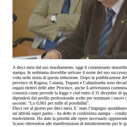
A dieci mesi dal suo insediamento, oggi il commissario straordi
stampa. In settimana dovrebbe arrivare il nome del suo successor
volta nella storia di questa istituzione. Dopo la pubblicazione del
province di Ragusa, Catania, Trapani e Caltanissetta sono decadu
organi elettivi delle altre Province, anche lì arriveranno commissa
consorzi come prevede la legge e cioè entro il 31 dicembre di qu
dipenderà dal profilo professionale scelto per nominare i nuovi 
uscente: “Lo 0,001 per mille di possibilità”.
Dieci ore al giorno per dieci mesi. E’ stato l’impegno quotidiano
un’attività super partes – ha detto in conferenza stampa – condiz
trasferimenti. Ho dato la priorità alle opere necessarie opponend
Scarso riferendosi alle manifestazioni di intrattenimento per le q