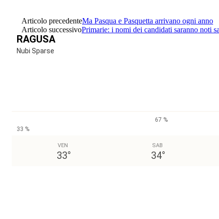
Articolo precedente
Ma Pasqua e Pasquetta arrivano ogni anno
Articolo successivo
Primarie: i nomi dei candidati saranno noti s
RAGUSA
Nubi Sparse
67 %
33 %
VEN
SAB
33
°
34
°