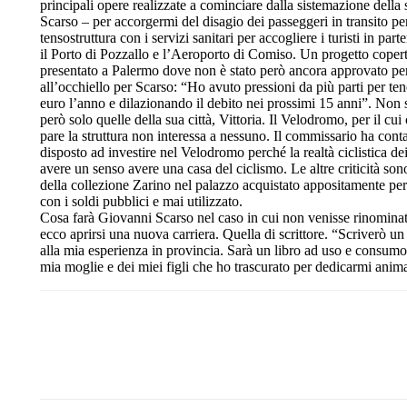
principali opere realizzate a cominciare dalla sistemazione della 
Scarso – per accorgermi del disagio dei passeggeri in transito pe
tensostruttura con i servizi sanitari per accogliere i turisti in pa
il Porto di Pozzallo e l’Aeroporto di Comiso. Un progetto coperto
presentato a Palermo dove non è stato però ancora approvato per
all’occhiello per Scarso: “Ho avuto pressioni da più parti per ten
euro l’anno e dilazionando il debito nei prossimi 15 anni”. Non s
però solo quelle della sua città, Vittoria. Il Velodromo, per il 
pare la struttura non interessa a nessuno. Il commissario ha conta
disposto ad investire nel Velodromo perché la realtà ciclistica d
avere un senso avere una casa del ciclismo. Le altre criticità son
della collezione Zarino nel palazzo acquistato appositamente per 
con i soldi pubblici e mai utilizzato.
Cosa farà Giovanni Scarso nel caso in cui non venisse rinominato? 
ecco aprirsi una nuova carriera. Quella di scrittore. “Scriverò un 
alla mia esperienza in provincia. Sarà un libro ad uso e consumo de
mia moglie e dei miei figli che ho trascurato per dedicarmi anima
Share
Facebook
Twitter