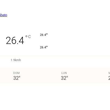
abato
°
26.4
°
C
26.4
°
26.4
1.9kmh
DOM
LUN
32
°
32
°