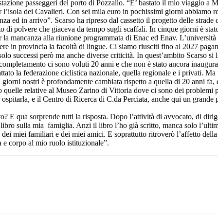
stazione passeggeri del porto di Pozzallo. “E’ bastato il mio viaggio a M
r l’isola dei Cavalieri. Con sei mila euro in pochissimi giorni abbiamo r
rtenza ed in arrivo”. Scarso ha ripreso dal cassetto il progetto delle strad
 di polvere che giaceva da tempo sugli scaffali. In cinque giorni è stat
 la mancanza alla riunione programmata di Enac ed Enav. L’università è
ere in provincia la facoltà di lingue. Ci siamo riusciti fino al 2027 pag
olo successi però ma anche diverse criticità. In quest’ambito Scarso si 
cui completamento ci sono voluti 20 anni e che non è stato ancora inaugur
ttato la federazione ciclistica nazionale, quella regionale e i privati. 
ei giorni nostri è profondamente cambiata rispetto a quella di 20 anni fa
o quelle relative al Museo Zarino di Vittoria dove ci sono dei problemi p
ospitarla, e il Centro di Ricerca di C.da Perciata, anche qui un grande 
E qua sorprende tutti la risposta. Dopo l’attività di avvocato, di dirige
libro sulla mia famiglia. Anzi il libro l’ho già scritto, manca solo l’ult
i miei familiari e dei miei amici. E soprattutto ritroverò l’affetto della
 e corpo al mio ruolo istituzionale”.
Pinterest
WhatsApp