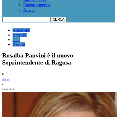
Buone Nuove
Enogastronomia
Advice
Argomenti
Attualità
Città
Ragusa
Rosalba Panvini è il nuovo
Soprintendente di Ragusa
di
admin
-
05.04.2013