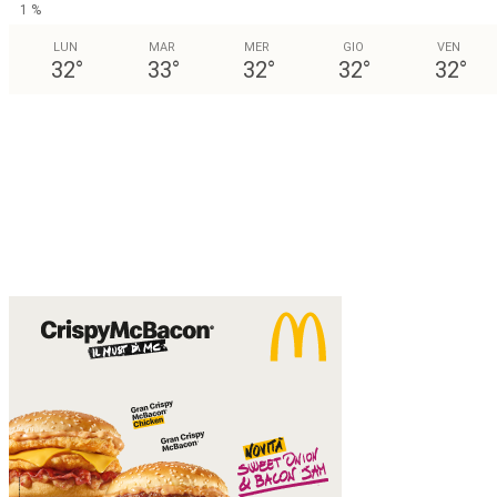
1 %
LUN
MAR
MER
GIO
VEN
32
°
33
°
32
°
32
°
32
°