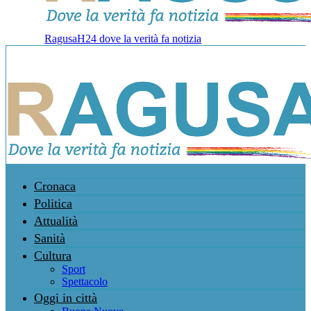
RagusaH24 dove la verità fa notizia
Cronaca
Politica
Attualità
Sanità
Cultura
Sport
Spettacolo
Oggi in città