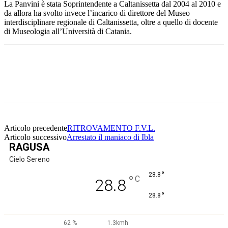
La Panvini è stata Soprintendente a Caltanissetta dal 2004 al 2010 e
da allora ha svolto invece l’incarico di direttore del Museo
interdisciplinare regionale di Caltanissetta, oltre a quello di docente
di Museologia all’Università di Catania.
Facebook
Twitter
Pinterest
WhatsApp
Articolo precedente
RITROVAMENTO F.V.L.
Articolo successivo
Arrestato il maniaco di Ibla
RAGUSA
Cielo Sereno
°
28.8
°
C
28.8
°
28.8
62 %
1.3kmh