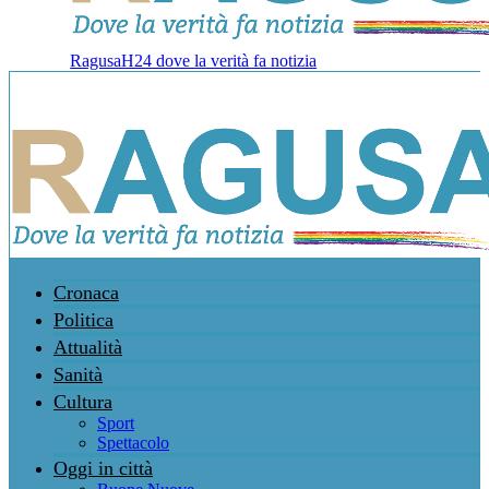
RagusaH24 dove la verità fa notizia
Cronaca
Politica
Attualità
Sanità
Cultura
Sport
Spettacolo
Oggi in città