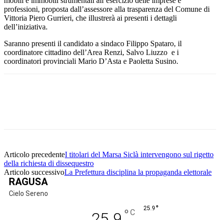
mobili e immobili strumentali all’esercizio delle imprese e
professioni, proposta dall’assessore alla trasparenza del Comune di
Vittoria Piero Gurrieri, che illustrerà ai presenti i dettagli
dell’iniziativa.
Saranno presenti il candidato a sindaco Filippo Spataro, il
coordinatore cittadino dell’Area Renzi, Salvo Liuzzo e i
coordinatori provinciali Mario D’Asta e Paoletta Susino.
Facebook
Twitter
Pinterest
WhatsApp
Articolo precedente
I titolari del Marsa Siclà intervengono sul rigetto
della richiesta di dissequestro
Articolo successivo
La Prefettura disciplina la propaganda elettorale
RAGUSA
Cielo Sereno
°
25.9
°
C
25.9