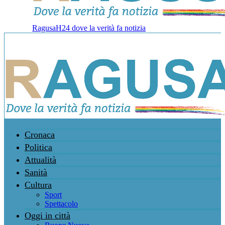
RagusaH24 dove la verità fa notizia
Cronaca
Politica
Attualità
Sanità
Cultura
Sport
Spettacolo
Oggi in città