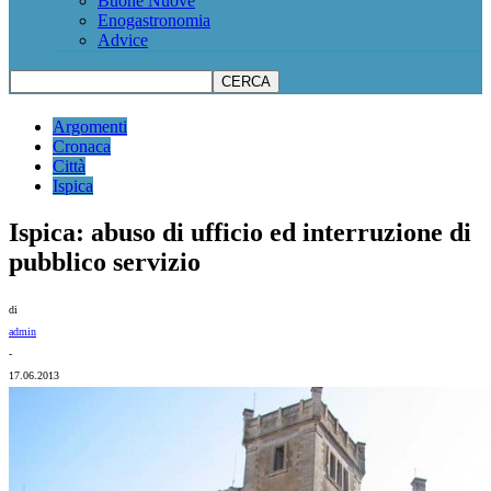
Buone Nuove
Enogastronomia
Advice
Argomenti
Cronaca
Città
Ispica
Ispica: abuso di ufficio ed interruzione di
pubblico servizio
di
admin
-
17.06.2013