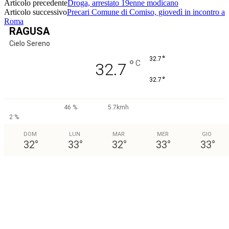
Articolo precedente
Droga, arrestato 19enne modicano
Articolo successivo
Precari Comune di Comiso, giovedì in incontro a
Roma
RAGUSA
Cielo Sereno
°
32.7
°
C
32.7
°
32.7
46 %
5.7kmh
2 %
DOM
LUN
MAR
MER
GIO
32
°
33
°
32
°
33
°
33
°