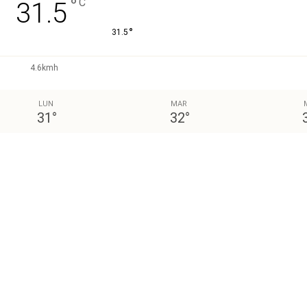
°
C
31.5
°
31.5
4.6kmh
LUN
MAR
31
°
32
°