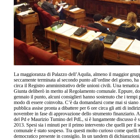
La maggioranza di Palazzo dell’Aquila, almeno il maggior gruppo
seccamente terminata al secondo punto all’ordine del giorno, ha
circa il Registro amministrativo delle unioni civili. Una tematica
Giunta deliberò in merito al Regolamento comunale. Eppure, dop
gennaio il punto, alcuni consiglieri hanno sostenuto che i tempi 
modo di essere coinvolta. C’è da domandarsi come mai si siano as
pubblica assise pronta a dibattere per 6 ore circa gli atti di ind
novembre in fase di approvazione dello strumento finanziario. A
del Pd e Maurizio Tumino del PdL, si è lungamente discusso è sta
2013. Spesi sia i minuti per il primo intervento che quelli per il
comunale è stato sospeso. Tra questi molto curioso come quelli fi
democratico presente in consiglio. In un tandem di dichiarazion