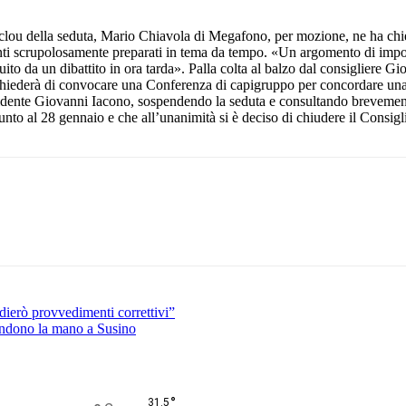
clou della seduta, Mario Chiavola di Megafono, per mozione, ne ha chies
rventi scrupolosamente preparati in tema da tempo. «Un argomento di impo
uito da un dibattito in ora tarda». Palla colta al balzo dal consigliere Gi
 chiederà di convocare una Conferenza di capigruppo per concordare un
residente Giovanni Iacono, sospendendo la seduta e consultando breveme
unto al 28 gennaio e che all’unanimità si è deciso di chiudere il Consigli
Pinterest
WhatsApp
dierò provvedimenti correttivi”
 tendono la mano a Susino
°
31.5