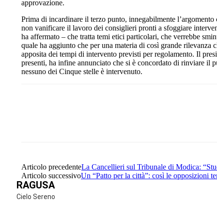
approvazione.
Prima di incardinare il terzo punto, innegabilmente l’argomento 
non vanificare il lavoro dei consiglieri pronti a sfoggiare inte
ha affermato – che tratta temi etici particolari, che verrebbe smin
quale ha aggiunto che per una materia di così grande rilevanza
apposita dei tempi di intervento previsti per regolamento. Il p
presenti, ha infine annunciato che si è concordato di rinviare il p
nessuno dei Cinque stelle è intervenuto.
Share
Facebook
Twitter
Articolo precedente
La Cancellieri sul Tribunale di Modica: “Stu
Articolo successivo
Un “Patto per la città”: così le opposizioni
RAGUSA
Cielo Sereno