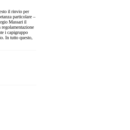
to il rinvio per
rtanza particolare –
orgio Massari il
a regolamentazione
nte i capigruppo
o. In tutto questo,