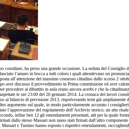
 consiliare, ha perso una grande occasione. La seduta del Consiglio di
 lasciato l’amaro in bocca a tutti coloro i quali attendevano un pronu
 posta all’attenzione del massimo consesso cittadino dallo scorso 2 ottobr
o aver discusso il provvedimento in Prima commissione ed aver calend
per procedere al dibattito in aula erano ancora acerbi e che la cittadina
pettate le ore 23:00 del 20 gennaio 2014. La cronaca dei lavori consili
irizzo al bilancio di previsione 2013, rispolverando temi già ampliamente d
ltro argomento sul quale, in modo particolarmente accurato i consiglier
to l’approvazione del regolamento dell’Archivio storico, un atto risalen
 secondo, infine ben 12 gli emendamenti presentati, atti per la quale form
rmati dallo stesso Massari non siano stati firmati dall’altro componente 
i, Massari e Tumino hanno esposto i rispettivi emendamenti, raccoglien