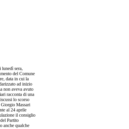
 lunedì sera,
nciamento del Comune
e, data in cui la
arizzato ad inizio
nza non aveva avuto
ari racconta di una
iscussi lo scorso
i Giorgio Massari
te al 24 aprile
ulazione il consiglio
del Partito
do anche qualche