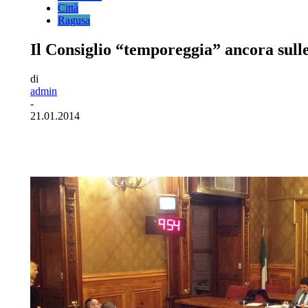
Città
Ragusa
Il Consiglio “temporeggia” ancora sulle
di
admin
-
21.01.2014
Facebook
Twitter
Pinterest
WhatsA