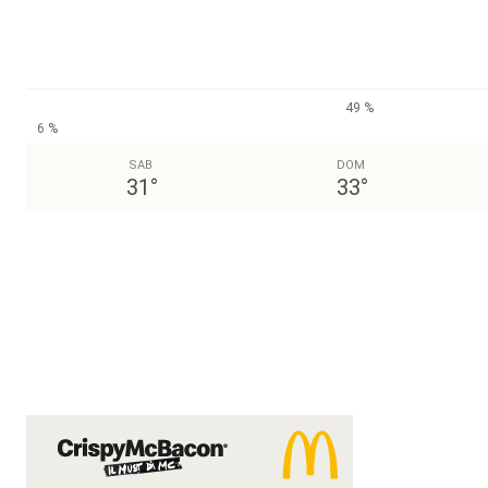
49 %
6 %
SAB
DOM
31
°
33
°