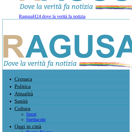
RagusaH24 dove la verità fa notizia
Cronaca
Politica
Attualità
Sanità
Cultura
Sport
Spettacolo
Oggi in città