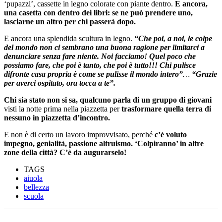
‘pupazzi’, cassette in legno colorate con piante dentro.
E ancora,
una casetta con dentro dei libri: se ne può prendere uno,
lasciarne un altro per chi passerà dopo.
E ancora una splendida scultura in legno.
“Che poi, a noi, le colpe
del mondo non ci sembrano una buona ragione per limitarci a
denunciare senza fare niente. Noi facciamo! Quel poco che
possiamo fare, che poi è tanto, che poi è tutto!!! Chi pulisce
difronte casa propria è come se pulisse il mondo intero”
…
“Grazie
per averci ospitato, ora tocca a te”.
Chi sia stato non si sa, qualcuno parla di un gruppo di giovani
visti la notte prima nella piazzetta per
trasformare quella terra di
nessuno in piazzetta d’incontro.
E non è di certo un lavoro improvvisato, perché
c’è voluto
impegno, genialità, passione altruismo. ‘Colpiranno’ in altre
zone della città? C’è da augurarselo!
TAGS
aiuola
bellezza
scuola