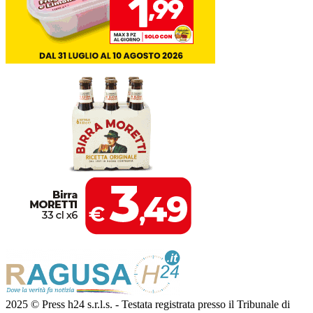
2025 © Press h24 s.r.l.s. - Testata registrata presso il Tribunale di