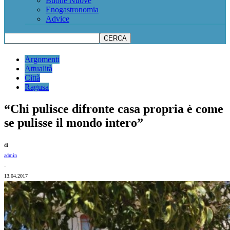
Buone Nuove
Enogastronomia
Advice
Argomenti
Attualità
Città
Ragusa
“Chi pulisce difronte casa propria è come
se pulisse il mondo intero”
di
admin
-
13.04.2017