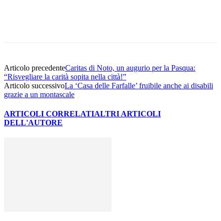
Facebook
Twitter
Pinterest
WhatsApp
Articolo precedente
Caritas di Noto, un augurio per la Pasqua:
“Risvegliare la carità sopita nella città!”
Articolo successivo
La ‘Casa delle Farfalle’ fruibile anche ai disabili
grazie a un montascale
ARTICOLI CORRELATI
ALTRI ARTICOLI
DELL'AUTORE