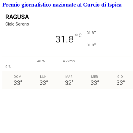
Premio giornalistico nazionale al Curcio di Ispica
RAGUSA
Cielo Sereno
°
31.8
°
C
31.8
°
31.8
46 %
4.2kmh
0 %
DOM
LUN
MAR
MER
GIO
33
°
33
°
32
°
33
°
33
°