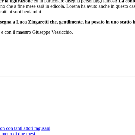
r la figurazione
ed in particolare disegna personaggi famosi!
La cono
no che a fine mese sarà in edicola. Lorena ha avuto anche in questo ca
tratti ai suoi beniamini.
segna a Luca Zingaretti che, gentilmente, ha posato in uno scatto i
a e con il maestro Giuseppe Vessicchio.
Pinterest
WhatsApp
ion con tanti attori ragusani
in meno di due mesi