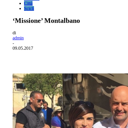
Città
Scicli
‘Missione’ Montalbano
di
admin
-
09.05.2017
Facebook
Twitter
Pinterest
WhatsA