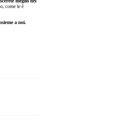
scerete meglio nel
so, come le è
nsieme a noi.