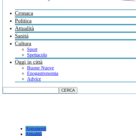
Cronaca
Politica
Attualità
Sanità
Cultura
Sport
Spettacolo
Oggi in città
Buone Nuove
Enogastronomia
Advice
Argomenti
Attualità