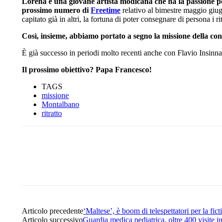
Lorena è una giovane artista modicana che ha la passione pe
prossimo numero di
Freetime
relativo al bimestre maggio giug
capitato già in altri, la fortuna di poter consegnare di persona i ri
Così, insieme, abbiamo portato a segno la missione della con
È già successo in periodi molto recenti anche con Flavio Insinn
Il prossimo obiettivo? Papa Francesco!
TAGS
missione
Montalbano
ritratto
Share
Facebook
Twitter
Articolo precedente
‘Maltese’, è boom di telespettatori per la fict
Articolo successivo
Guardia medica pediatrica, oltre 400 visite 