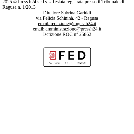
2025 © Press h24 s.r.l.s. - Testata registrata presso il Tribunale di
Ragusa n. 1/2013
Direttore Sabrina Gariddi
via Felicia Schininà, 42 - Ragusa
email:
redazione@ragusah24.it
email:
amministrazione@pressh24.it
Iscrizione ROC n° 25862