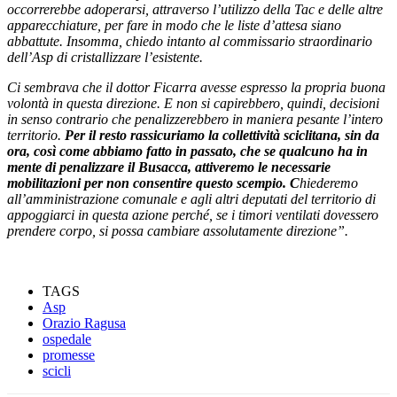
occorrerebbe adoperarsi, attraverso l’utilizzo della Tac e delle altre
apparecchiature, per fare in modo che le liste d’attesa siano
abbattute. Insomma, chiedo intanto al commissario straordinario
dell’Asp di cristallizzare l’esistente.
Ci sembrava che il dottor Ficarra avesse espresso la propria buona
volontà in questa direzione. E non si capirebbero, quindi, decisioni
in senso contrario che penalizzerebbero in maniera pesante l’intero
territorio.
Per il resto rassicuriamo la collettività sciclitana, sin da
ora, così come abbiamo fatto in passato, che se qualcuno ha in
mente di penalizzare il Busacca, attiveremo le necessarie
mobilitazioni per non consentire questo scempio. C
hiederemo
all’amministrazione comunale e agli altri deputati del territorio di
appoggiarci in questa azione perché, se i timori ventilati dovessero
prendere corpo, si possa cambiare assolutamente direzione”.
TAGS
Asp
Orazio Ragusa
ospedale
promesse
scicli