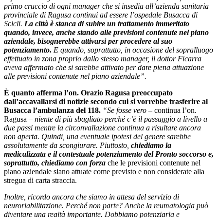
primo cruccio di ogni manager che si insedia all’azienda sanitaria
provinciale di Ragusa continui ad essere l’ospedale Busacca di
Scicli.
La città è stanca di subire un trattamento immeritato
quando, invece, anche stando alle previsioni contenute nel piano
aziendale, bisognerebbe attivarsi per procedere al suo
potenziamento.
E quando, soprattutto, in occasione del sopralluogo
effettuato in zona proprio dallo stesso manager, il dottor Ficarra
aveva affermato che si sarebbe attivato per dare piena attuazione
alle previsioni contenute nel piano aziendale”.
È quanto afferma l’on. Orazio Ragusa preoccupato
dall’accavallarsi di notizie secondo cui si vorrebbe trasferire al
Busacca l’ambulanza del 118.
“Se fosse vero
– continua l’on.
Ragusa –
niente di più sbagliato perché c’è il passaggio a livello a
due passi mentre la circonvallazione continua a risultare ancora
non aperta. Quindi, una eventuale ipotesi del genere sarebbe
assolutamente da scongiurare. Piuttosto,
chiediamo la
medicalizzata e il contestuale potenziamento del Pronto soccorso e,
soprattutto, chiediamo con forza
che le previsioni contenute nel
piano aziendale siano attuate come previsto e non considerate alla
stregua di carta straccia.
Inoltre, ricordo ancora che siamo in attesa del servizio di
neuroriabilitazione. Perché non parte? Anche la reumatologia può
diventare una realtà importante. Dobbiamo potenziarla e