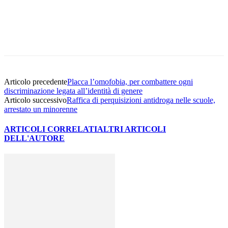
Facebook
Twitter
Pinterest
WhatsApp
Articolo precedente
Placca l’omofobia, per combattere ogni
discriminazione legata all’identità di genere
Articolo successivo
Raffica di perquisizioni antidroga nelle scuole,
arrestato un minorenne
ARTICOLI CORRELATI
ALTRI ARTICOLI
DELL'AUTORE