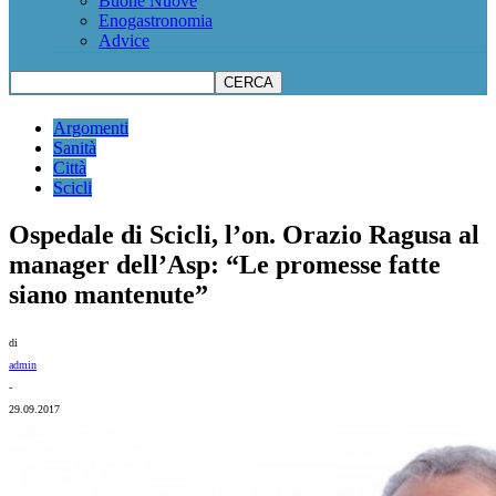
Buone Nuove
Enogastronomia
Advice
Argomenti
Sanità
Città
Scicli
Ospedale di Scicli, l’on. Orazio Ragusa al
manager dell’Asp: “Le promesse fatte
siano mantenute”
di
admin
-
29.09.2017