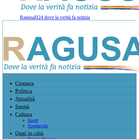
RagusaH24 dove la verità fa notizia
Cronaca
Politica
Attualità
Sanità
Cultura
Sport
Spettacolo
Oggi in città