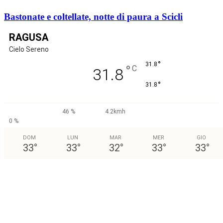
Bastonate e coltellate, notte di paura a Scicli
RAGUSA
Cielo Sereno
°
31.8
°
C
31.8
°
31.8
46 %
4.2kmh
0 %
DOM
LUN
MAR
MER
GIO
33
°
33
°
32
°
33
°
33
°