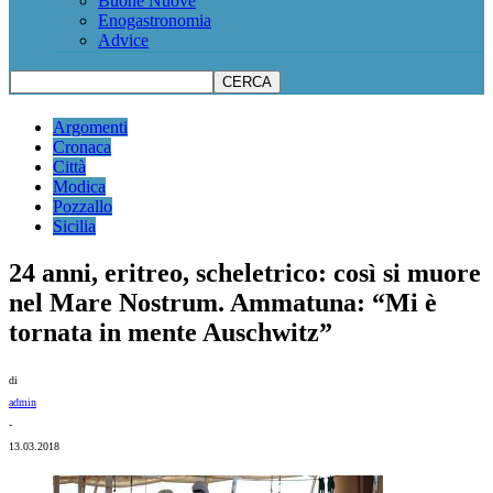
Buone Nuove
Enogastronomia
Advice
Argomenti
Cronaca
Città
Modica
Pozzallo
Sicilia
24 anni, eritreo, scheletrico: così si muore
nel Mare Nostrum. Ammatuna: “Mi è
tornata in mente Auschwitz”
di
admin
-
13.03.2018