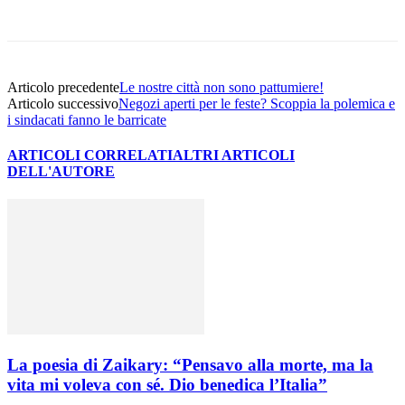
Facebook
Twitter
Pinterest
WhatsApp
Articolo precedente
Le nostre città non sono pattumiere!
Articolo successivo
Negozi aperti per le feste? Scoppia la polemica e
i sindacati fanno le barricate
ARTICOLI CORRELATI
ALTRI ARTICOLI
DELL'AUTORE
La poesia di Zaikary: “Pensavo alla morte, ma la
vita mi voleva con sé. Dio benedica l’Italia”