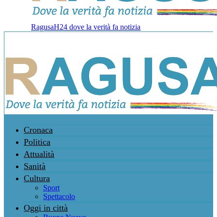
RagusaH24 dove la verità fa notizia
Cronaca
Politica
Attualità
Sanità
Cultura
Sport
Spettacolo
Oggi in città