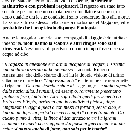
dov’era stato trasferito in condizioni disperate,
fortemente
malnutrito e con problemi respiratori
. Il ragazzo era stato fatto
scendere per primo e immediatamente rifocillato e soccorso, ma
dopo qualche ora le sue condizioni sono peggiorate, fino alla morte.
La salma si trova adesso nella camera mortuaria del Maggiore, ed
è
probabile che il magistrato disponga l’autopsia
.
Anche la maggior parte dei suoi compagni di viaggio è denutrita e
indebolita,
molti hanno la scabbia e altri cinque sono stati
ricoverati.
Nessuno sa di preciso da quanto tempo fossero senza
acqua né cibo.
“
Il ragazzo in questione era ormai incapace di reagire, il sistema
immunitario azzerato dalla debolezza
” racconta Roberto
Ammatuna, che dello sbarco di ieri ha la doppia visione di primo
cittadino e di medico. “
Impressionante
” è il termine che non smette
di ripetere. “
Ci sono sbarchi e sbarchi
– aggiunge –
e molto dipende
dalla nazionalità. I tunisini, ad esempio, raramente presentano
problemi fisici, tutt’altro. Altri, soprattutto quelli provenienti da
Eritrea ed Etiopia, arrivano qua in condizioni pietose, dopo
lunghissimi viaggi a piedi o con mezzi di fortuna, senza cibo, e
imbarcati dopo un periodo in veri campi di concentramento. Da
questo punto di vista, la linea di demarcazione tra i migranti
economici e quelli che scappano dai paesi in guerra non è molto
netta:
si muore anche di fame, non solo per le bombe
”.