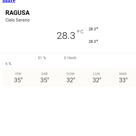
mare
RAGUSA
Cielo Sereno
°
28.3
°
C
28.3
°
28.3
51 %
0.1kmh
6 %
VEN
SAB
DOM
LUN
MAR
35
°
35
°
32
°
32
°
33
°