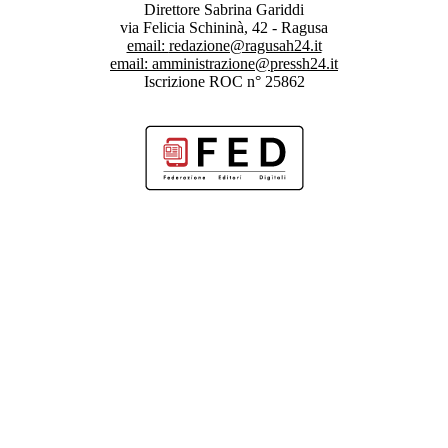
Direttore Sabrina Gariddi
via Felicia Schininà, 42 - Ragusa
email:
redazione@ragusah24.it
email:
amministrazione@pressh24.it
Iscrizione ROC n° 25862