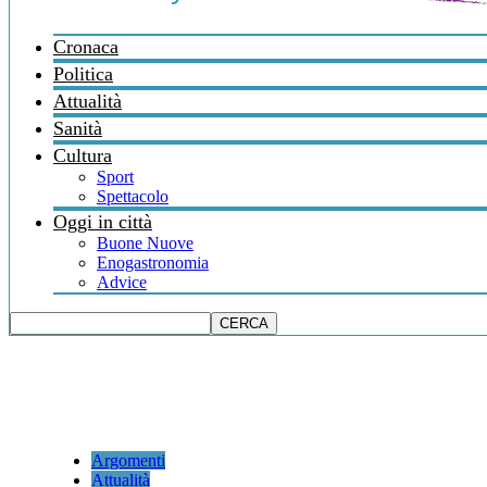
Cronaca
Politica
Attualità
Sanità
Cultura
Sport
Spettacolo
Oggi in città
Buone Nuove
Enogastronomia
Advice
Argomenti
Attualità