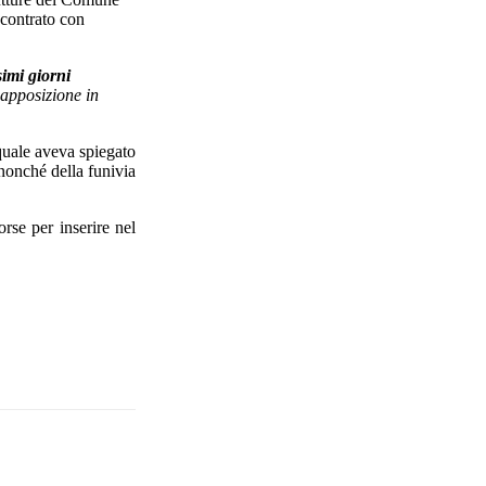
ncontrato con
imi giorni
’apposizione in
quale aveva spiegato
 nonché della funivia
rse per inserire nel