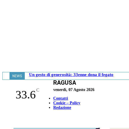
Un gesto di generosità: 33enne dona il fegato
NEWS
RAGUSA
- 13.34
C
venerdì, 07 Agosto 2026
33.6
Contatti
Cookie – Policy
Redazione