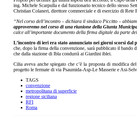
ing. Michele Scarpulla e dal funzionario tecnico dello stesso Se
Christian Colaneri, direttore commerciale e di esercizio di Rete F
“Nel corso dell’incontro – dichiara il sindaco Piccitto – abbia
approveremo nel corso di una riunione della Giunta Municipa
calce all’importante documento della firma digitale da parte d
L’incontro di ieri era stato annunciato nei giorni scorsi dal 
che, dopo la firma della convenzione, sarà pubblicato il bando d
che dalla stazione di Ibla condurrà ai Giardini iblei.
Cilia aveva anche spiegato che c’è la proposta di modifica del
progetto le fermate di via Psaumida-Asp-Le Masserie e Asi-Selvag
TAGS
convenzione
metropolitana di superficie
regione siciliana
RFI
Roma