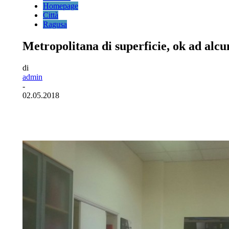
Homepage
Città
Ragusa
Metropolitana di superficie, ok ad alc
di
admin
-
02.05.2018
Facebook
Twitter
Pinterest
WhatsA