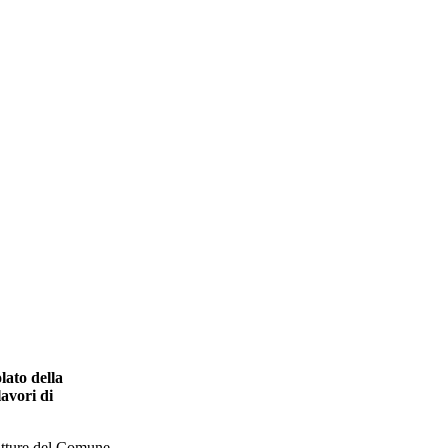
lato della
lavori di
rutture del Comune