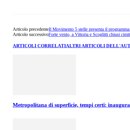
Share
Facebook
Twitter
Articolo precedente
Il Movimento 5 stelle presenta il programma: 
Articolo successivo
Forte vento, a Vittoria e Scoglitti chiusi cimi
ARTICOLI CORRELATI
ALTRI ARTICOLI DELL'AU
Metropolitana di superficie, tempi certi: inaugur