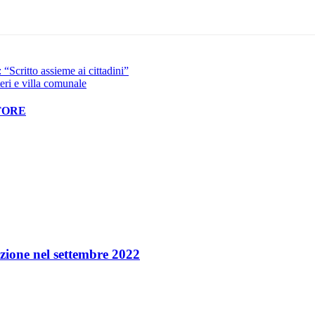
Pinterest
WhatsApp
“Scritto assieme ai cittadini”
teri e villa comunale
TORE
azione nel settembre 2022