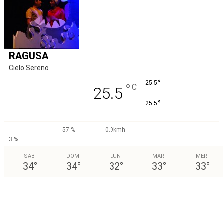
RAGUSA
Cielo Sereno
°
25.5
°
C
25.5
°
25.5
57 %
0.9kmh
3 %
SAB
DOM
LUN
MAR
MER
34
°
34
°
32
°
33
°
33
°