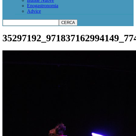
Buone Nuove
Enogastronomia
Advice
35297192_971837162994149_77