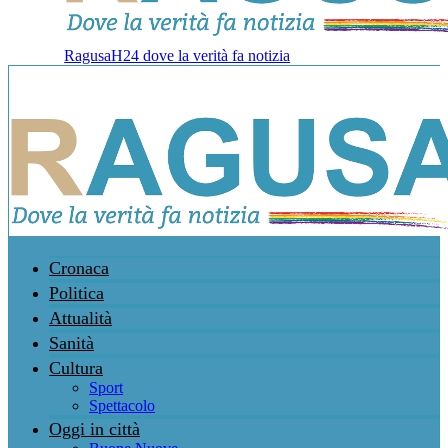
RagusaH24 dove la verità fa notizia
Cronaca
Politica
Attualità
Sanità
Cultura
Sport
Spettacolo
Oggi in città