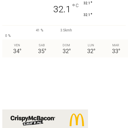
°
32.1
°
C
32.1
°
32.1
41 %
3.5kmh
0 %
VEN
SAB
DOM
LUN
MAR
34
°
35
°
32
°
32
°
33
°