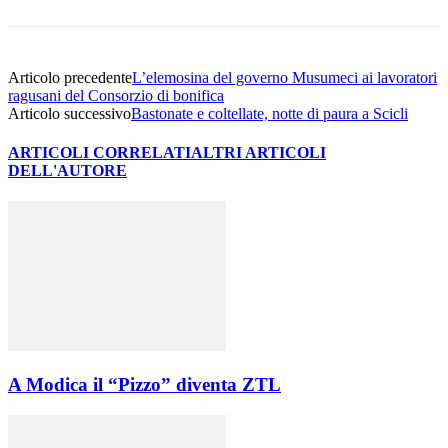
Articolo precedente
L’elemosina del governo Musumeci ai lavoratori
ragusani del Consorzio di bonifica
Articolo successivo
Bastonate e coltellate, notte di paura a Scicli
ARTICOLI CORRELATI
ALTRI ARTICOLI
DELL'AUTORE
A Modica il “Pizzo” diventa ZTL