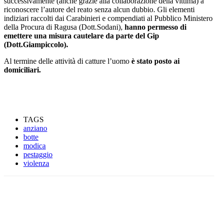
successivamente (anche grazie alla collaborazione della vittima) a
riconoscere l’autore del reato senza alcun dubbio. Gli elementi
indiziari raccolti dai Carabinieri e compendiati al Pubblico Ministero
della Procura di Ragusa (Dott.Sodani),
hanno permesso di
emettere una misura cautelare da parte del Gip
(Dott.Giampiccolo).
Al termine delle attività di catture l’uomo
è stato posto ai
domiciliari.
TAGS
anziano
botte
modica
pestaggio
violenza
Facebook
Twitter
Pinterest
WhatsApp