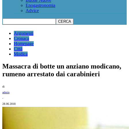
Buone Nuove
Enogastronomia
Advice
Argomenti
Cronaca
Homepage
Città
Modica
Massacra di botte un anziano modicano,
rumeno arrestato dai carabinieri
di
admin
-
28.06.2018