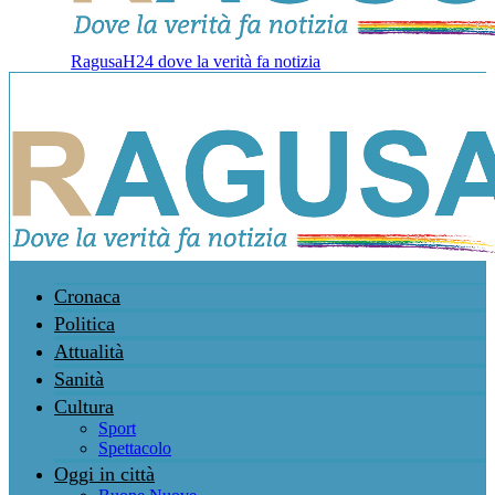
RagusaH24 dove la verità fa notizia
Cronaca
Politica
Attualità
Sanità
Cultura
Sport
Spettacolo
Oggi in città