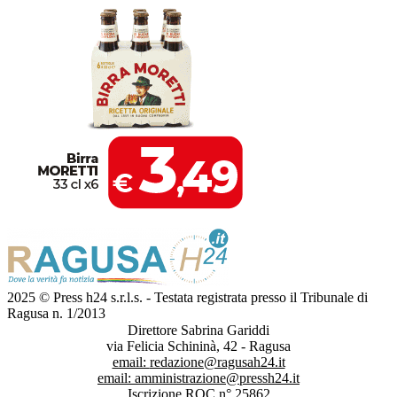
2025 © Press h24 s.r.l.s. - Testata registrata presso il Tribunale di
Ragusa n. 1/2013
Direttore Sabrina Gariddi
via Felicia Schininà, 42 - Ragusa
email:
redazione@ragusah24.it
email:
amministrazione@pressh24.it
Iscrizione ROC n° 25862