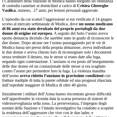
I Carabinieri della Stazione di Modica hanno eseguito un’ordinanza
di custodia cautelare ai domiciliari a carico di
Cristea Gheorghe
Vasilica
, rumeno, 27 anni, per lesioni personali aggravate.
L’episodio da cui scaturì l’aggressione si era verificato il 14 giugno
scorso al mercato settimanale di Modica, dove
un uomo modicano
di 86 anni era stato derubato del proprio portafogli da due
donne di origine est europea
. A seguito del furto l’uomo aveva
sporto denuncia dicendo che sarebbe stato in grado di riconoscere le
due donne. Dopo alcune ore l’uomo passeggiando per le vie di
Modica bassa nei pressi della propria abitazione, aveva individuato
le due donne e aveva chiesto loro di riconsegnare solo i documenti
senza restituire il denaro, ma le stesse si erano date alla fuga,
negando ogni contestazione. L’anziano si era posto all’inseguimento
delle due donne ed un connazionale delle stesse si era scagliato
contro l’uomo per permettere loro la fuga. La violenza inaudita
dell’uomo
aveva ridotto l’anziano in gravissime condizioni
con
fratture multiple di tutta la parete orbitale ed una prognosi rilasciata
dall’ospedale maggiore di Modica di oltre 40 giorni.
Inizialmente i militari dell’Arma hanno riscontrato grosse difficoltà
nell’approfondire la vicenda data la scarsa presenza di sistemi di
videosorveglianza nella zona. La perseveranza, l’impegno degli
uomini della Stazione e l’intuito investigativo ha condotto a scoprire
la residenza dell’aggressore che vive con le due ladre, e