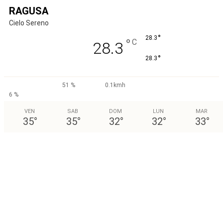
RAGUSA
Cielo Sereno
°
28.3
°
C
28.3
°
28.3
51 %
0.1kmh
6 %
VEN
SAB
DOM
LUN
MAR
35
°
35
°
32
°
32
°
33
°