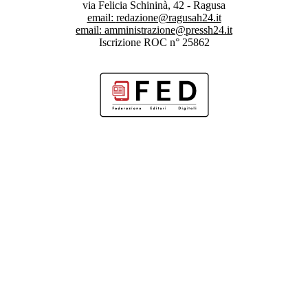
via Felicia Schininà, 42 - Ragusa
email:
redazione@ragusah24.it
email:
amministrazione@pressh24.it
Iscrizione ROC n° 25862