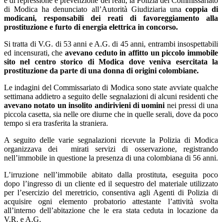
e di repressione e prevenzione dei reati, la Polizia del Commissariato
di Modica ha denunciato all’Autorità Giudiziaria una
coppia di
modicani, responsabili dei reati di favoreggiamento alla
prostituzione e furto di energia elettrica in concorso.
Si tratta di V.G. di 53 anni e A.G. di 45 anni, entrambi insospettabili
ed incensurati, che
avevano ceduto in affitto un piccolo immobile
sito nel centro storico di Modica dove veniva esercitata la
prostituzione da parte di una donna di origini colombiane.
Le indagini del Commissariato di Modica sono state avviate qualche
settimana addietro a seguito delle segnalazioni di alcuni residenti che
avevano notato un insolito andirivieni di uomini
nei pressi di una
piccola casetta, sia nelle ore diurne che in quelle serali, dove da poco
tempo si era trasferita la straniera.
A seguito delle varie segnalazioni ricevute la Polizia di Modica
organizzava dei mirati servizi di osservazione, registrando
nell’immobile in questione la presenza di una colombiana di 56 anni.
L’irruzione nell’immobile abitato dalla prostituta, eseguita poco
dopo l’ingresso di un cliente ed il sequestro del materiale utilizzato
per l’esercizio del meretricio, consentiva agli Agenti di Polizia di
acquisire ogni elemento probatorio attestante l’attività svolta
all’interno dell’abitazione che le era stata ceduta in locazione da
V.R. e A.G.