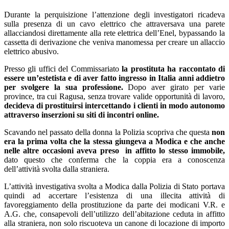
Durante la perquisizione l’attenzione degli investigatori ricadeva
sulla presenza di un cavo elettrico che attraversava una parete
allacciandosi direttamente alla rete elettrica dell’Enel, bypassando la
cassetta di derivazione che veniva manomessa per creare un allaccio
elettrico abusivo.
Presso gli uffici del Commissariato
la prostituta ha raccontato di
essere un’estetista e di aver fatto ingresso in Italia anni addietro
per svolgere la sua professione.
Dopo aver girato per varie
province, tra cui Ragusa, senza trovare valide opportunità di lavoro,
decideva di prostituirsi intercettando i clienti in modo autonomo
attraverso inserzioni su siti di incontri online.
Scavando nel passato della donna la Polizia scopriva che questa
non
era la prima volta che la stessa giungeva a Modica e che anche
nelle altre occasioni aveva preso in affitto lo stesso immobile,
dato questo che conferma che la coppia era a conoscenza
dell’attività svolta dalla straniera.
L’attività investigativa svolta a Modica dalla Polizia di Stato portava
quindi ad accertare l’esistenza di una illecita attività di
favoreggiamento della prostituzione da parte dei modicani V.R. e
A.G. che, consapevoli dell’utilizzo dell’abitazione ceduta in affitto
alla straniera, non solo riscuoteva un canone di locazione di importo