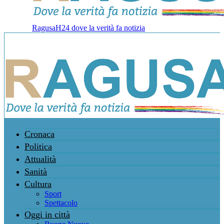
RagusaH24 dove la verità fa notizia
Cronaca
Politica
Attualità
Sanità
Cultura
Sport
Spettacolo
Oggi in città