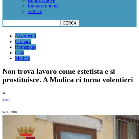
Buone Nuove
Enogastronomia
Advice
Argomenti
Cronaca
Homepage
Città
Modica
Non trova lavoro come estetista e si
prostituisce. A Modica ci torna volentieri
di
admin
-
02.07.2018