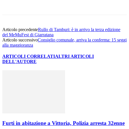
Facebook
Twitter
Pinterest
WhatsApp
Articolo precedente
Rullo di Tamburi: è in arrivo la terza edizione
del MeMuFest di Giarratana
Articolo successivo
Consiglio comunale, arriva la conferma: 15 seggi
alla maggioranza
ARTICOLI CORRELATI
ALTRI ARTICOLI
DELL'AUTORE
Furti in abitazione a Vittoria, Polizia arresta 32enne