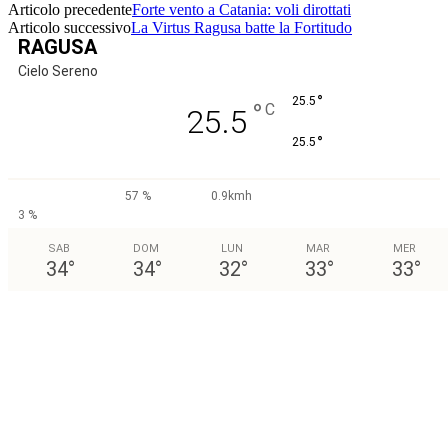
Articolo precedente
Forte vento a Catania: voli dirottati
Articolo successivo
La Virtus Ragusa batte la Fortitudo
RAGUSA
Cielo Sereno
°
25.5
°
C
25.5
°
25.5
57 %
0.9kmh
3 %
SAB
DOM
LUN
MAR
MER
34
°
34
°
32
°
33
°
33
°