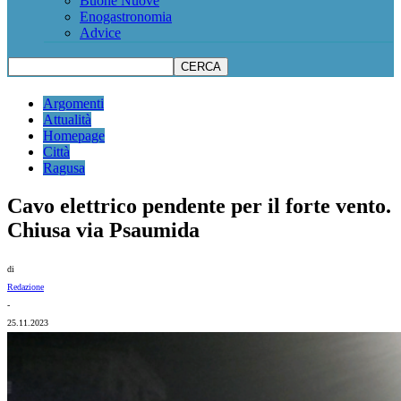
Buone Nuove
Enogastronomia
Advice
Argomenti
Attualità
Homepage
Città
Ragusa
Cavo elettrico pendente per il forte vento.
Chiusa via Psaumida
di
Redazione
-
25.11.2023