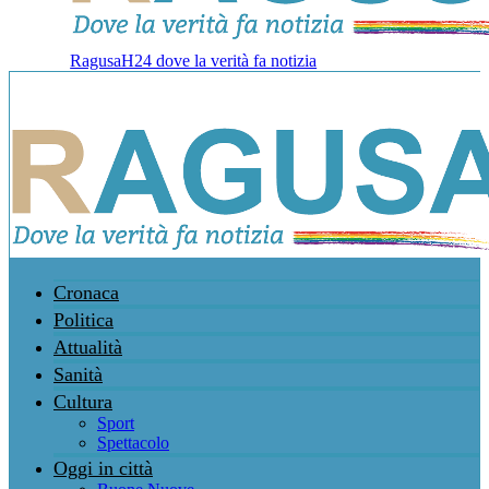
RagusaH24 dove la verità fa notizia
Cronaca
Politica
Attualità
Sanità
Cultura
Sport
Spettacolo
Oggi in città