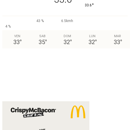
°
33.6
43 %
6.5kmh
4 %
VEN
SAB
DOM
LUN
MAR
33
°
35
°
32
°
32
°
33
°