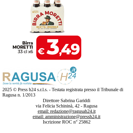
2025 © Press h24 s.r.l.s. - Testata registrata presso il Tribunale di
Ragusa n. 1/2013
Direttore Sabrina Gariddi
via Felicia Schininà, 42 - Ragusa
email:
redazione@ragusah24.it
email:
amministrazione@pressh24.it
Iscrizione ROC n° 25862