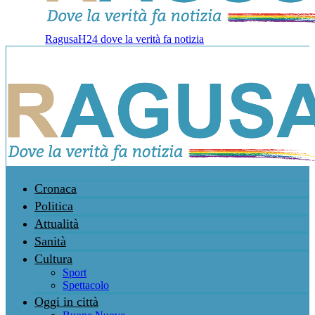
RagusaH24 dove la verità fa notizia
Cronaca
Politica
Attualità
Sanità
Cultura
Sport
Spettacolo
Oggi in città