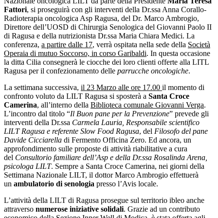
Nazionale oncologica LILT da parte della Presidente
Maria Teresa
Fattori
, si proseguirà con gli interventi della Dr.ssa Anna Corallo-
Radioterapia oncologica Asp Ragusa, del Dr. Marco Ambrogio,
Direttore dell’UOSD di Chirurgia Senologica del Giovanni Paolo II
di Ragusa e della nutrizionista Dr.ssa Maria Chiara Medici. La
conferenza,
a partire dalle 17
, verrà ospitata nella sede della
Società
Operaia di mutuo Soccorso, in corso Garibaldi
. In questa occasione
la ditta Cilia consegnerà le ciocche dei loro clienti offerte alla LITL
Ragusa per il confezionamento delle
parrucche oncologiche
.
La settimana successiva,
il 23 Marzo alle ore 17.00
il momento di
confronto voluto da LILT Ragusa si sposterà a
Santa Croce
Camerina
, all’interno della
Biblioteca comunale Giovanni Verga
.
L’incontro dal titolo “
Il Buon pane per la Prevenzione
” prevede gli
interventi della Dr.ssa
Carmela Lauria, Responsabile scientifico
LILT Ragusa e referente Slow Food Ragusa
, del
Filosofo del pane
Davide Cicciarella
di Fermento Officina Zero. Ed ancora, un
approfondimento sulle proposte di attività riabilitative a cura
del
Consultorio familiare dell’Asp e della Dr.ssa Rosalinda Arena,
psicologa LILT
. Sempre a Santa Croce Camerina, nei giorni della
Settimana Nazionale LILT, il dottor Marco Ambrogio effettuerà
un
ambulatorio di senologia
presso l’Avis locale.
L’attività della LILT di Ragusa prosegue sul territorio ibleo anche
attraverso
numerose iniziative solidali
. Grazie ad un contributo
economico della Sezione Inner Well di Modica, è stata offerta agli