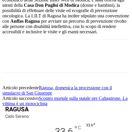
utenti della
Casa Don Puglisi di Modica
(donne e bambini), la
possibilità di effettuare delle visite ed ecografie di prevenzione
oncologica. La LILT di Ragusa ha inoltre stipulato una convenzione
con
Anffas Ragusa
per avviare un percorso di prevenzione rivolto
alle persone con disabilità intellettiva, con lo scopo di rendere
accessibili e inclusive le visite e gli esami necessari.
Facebook
Twitter
Pinterest
WhatsApp
Articolo precedente
Ragusa, domenica la processione con il
simulacro di San Giuseppe
Articolo successivo
Scontro mortale sulla statale per Caltagirone. La
vittima è un motociclista
RAGUSA
Cielo Sereno
°
33.6
°
C
33.6