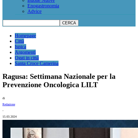
Buone Nuove
Enogastronomia
Advice
Homepage
Città
Ispica
Argomenti
Oggi in città
Santa Croce Camerina
Ragusa: Settimana Nazionale per la
Prevenzione Oncologica LILT
di
Redazione
-
15.03.2024