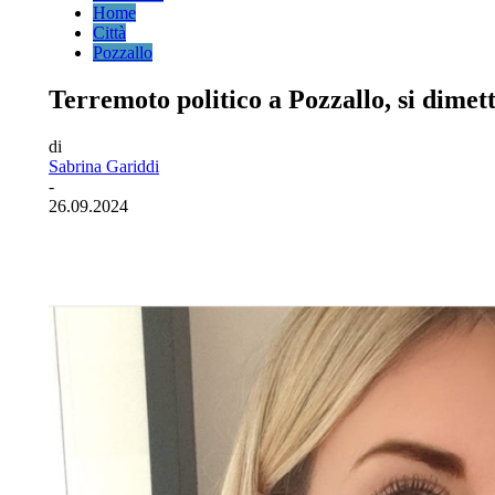
Home
Città
Pozzallo
Terremoto politico a Pozzallo, si dimet
di
Sabrina Gariddi
-
26.09.2024
Facebook
Twitter
Pinterest
WhatsA