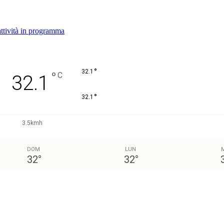
attività in programma
°
32.1
°
C
32.1
°
32.1
3.5kmh
DOM
LUN
32
°
32
°