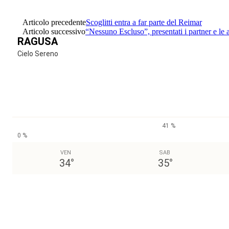
Articolo precedente
Scoglitti entra a far parte del Reimar
Articolo successivo
“Nessuno Escluso”, presentati i partner e le 
RAGUSA
Cielo Sereno
41 %
0 %
VEN
SAB
34
°
35
°