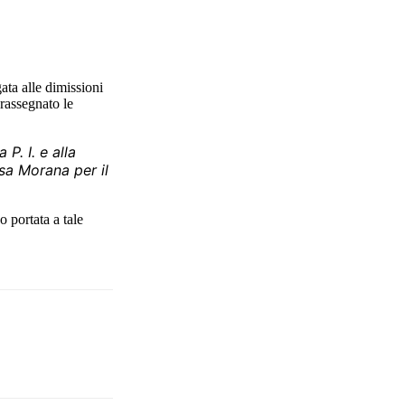
ta alle dimissioni
 rassegnato le
P. I. e alla
ssa Morana per il
o portata a tale