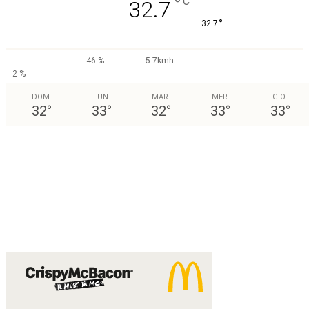
°
C
32.7
°
32.7
46 %
5.7kmh
2 %
DOM
LUN
MAR
MER
GIO
32
°
33
°
32
°
33
°
33
°