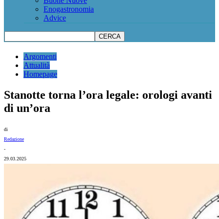
Buone Nuove
Enogastronomia
Advice
Argomenti
Attualità
Homepage
Stanotte torna l’ora legale: orologi avanti
di un’ora
di
Redazione
-
29.03.2025