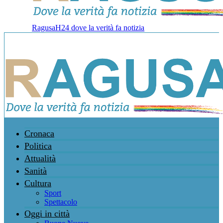
RagusaH24 dove la verità fa notizia
Cronaca
Politica
Attualità
Sanità
Cultura
Sport
Spettacolo
Oggi in città