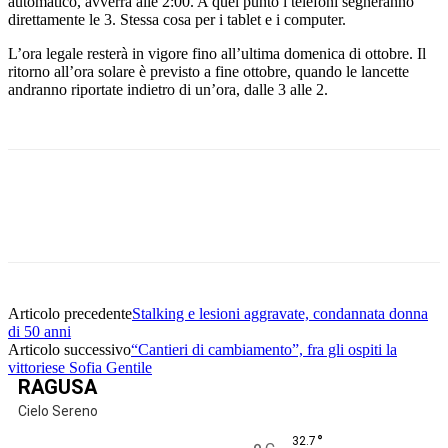
automatico, avverrà alle 2:00. A quel punto i telefoni segneranno
direttamente le 3. Stessa cosa per i tablet e i computer.
L’ora legale resterà in vigore fino all’ultima domenica di ottobre. Il
ritorno all’ora solare è previsto a fine ottobre, quando le lancette
andranno riportate indietro di un’ora, dalle 3 alle 2.
Facebook
Twitter
Pinterest
WhatsApp
Articolo precedente
Stalking e lesioni aggravate, condannata donna
di 50 anni
Articolo successivo
“Cantieri di cambiamento”, fra gli ospiti la
vittoriese Sofia Gentile
RAGUSA
Cielo Sereno
°
32.7