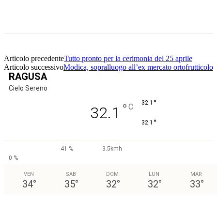
Facebook
Twitter
Pinterest
WhatsApp
Articolo precedente
Tutto pronto per la cerimonia del 25 aprile
Articolo successivo
Modica, sopralluogo all’ex mercato ortofrutticolo
RAGUSA
Cielo Sereno
°
32.1
°
C
32.1
°
32.1
41 %
3.5kmh
0 %
VEN
SAB
DOM
LUN
MAR
34
°
35
°
32
°
32
°
33
°