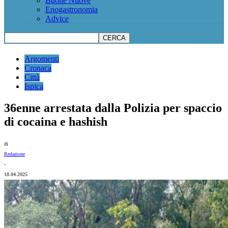
Buone Nuove
Enogastronomia
Advice
Argomenti
Cronaca
Città
Ispica
36enne arrestata dalla Polizia per spaccio
di cocaina e hashish
di
Redazione
-
18.04.2025