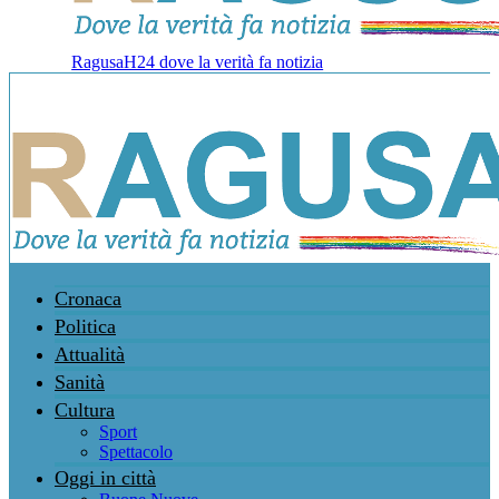
RagusaH24 dove la verità fa notizia
Cronaca
Politica
Attualità
Sanità
Cultura
Sport
Spettacolo
Oggi in città