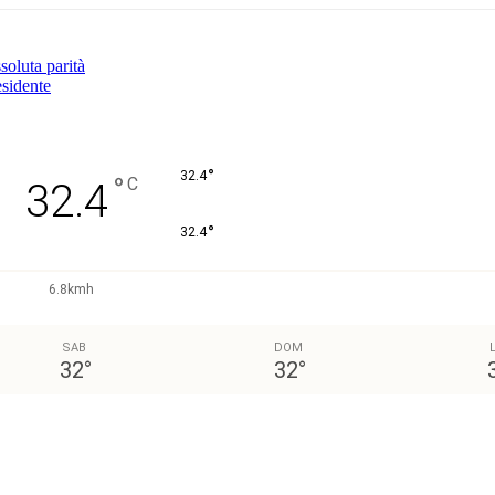
soluta parità
esidente
°
32.4
°
C
32.4
°
32.4
6.8kmh
SAB
DOM
32
°
32
°