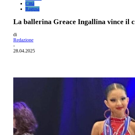
Città
Ragusa
La ballerina Greace Ingallina vince il
di
Redazione
-
28.04.2025
Facebook
Twitter
Pinterest
WhatsA