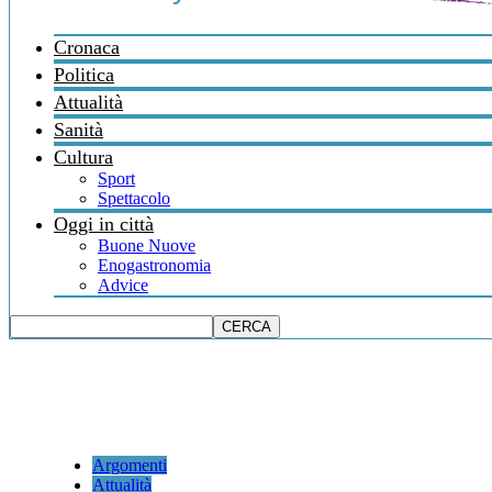
Cronaca
Politica
Attualità
Sanità
Cultura
Sport
Spettacolo
Oggi in città
Buone Nuove
Enogastronomia
Advice
Argomenti
Attualità