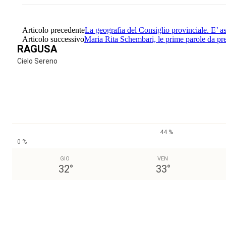
Articolo precedente
La geografia del Consiglio provinciale. E’ as
Articolo successivo
Maria Rita Schembari, le prime parole da pr
RAGUSA
Cielo Sereno
44 %
0 %
GIO
VEN
32
°
33
°